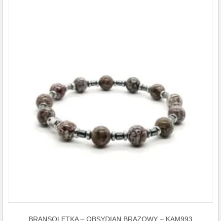
BRANSOLETKA – OBSYDIAN BRĄZOWY – KAM993