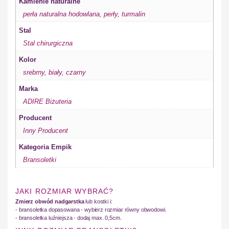
Kamienie naturalne
perła naturalna hodowlana
,
perły
,
turmalin
Stal
Stal chirurgiczna
Kolor
srebrny
,
biały
,
czarny
Marka
ADIRE Biżuteria
Producent
Inny Producent
Kategoria Empik
Bransoletki
JAKI ROZMIAR WYBRAĆ?
Zmierz obwód nadgarstka
lub kostki i:
- bransoletka dopasowana - wybierz rozmiar równy obwodowi.
- bransoletka luźniejsza - dodaj max. 0,5cm.