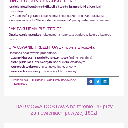
INNY ROZMIAR BRANSOLETKI?
Istnieje możliwość modyfikacji obwodu bransoletki z kamieni
naturalnych.
Aby zamówić tą bransoletkę w innym rozmiarze - podczas składania
zamówienia w polu
"Uwagi do zamówienia"
podaj preferowany rozmiar.
JAK PAKUJEMY BIŻUTERIĘ?
Opakowanie standard
: ekologiczna koperta z papieru w kolorze jasnego
brązu.
OPAKOWANIE PREZENTOWE - wybierz w koszyku
Dostępne opakowania prezentowe:
-
czarne klasyczne pudełko prezentowe
(różne rozmiary)
-
złote pudełko z czerwonym nadrukiem
kwiatowym
-
woreczek welurowy
: granatowy lub czerwony
-
woreczek z organzy:
granatowy lub czerwony
Bransoletka – Turmalin i Białe Perły hodowlane
– KAM1027
DARMOWA DOSTAWA na terenie RP przy
zamówieniach powyżej 180zł