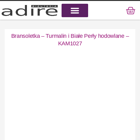
KAMIENIE NATURALNE
KAMIENIE SZLACHETNE
STAL CHIRURGICZNA
Bransoletka – Turmalin i Białe Perły hodowlane –
KAM1027