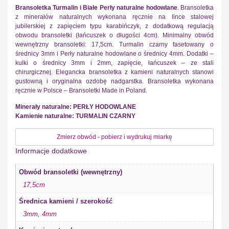
Bransoletka Turmalin i Białe Perły naturalne hodowlane
. Bransoletka
z minerałów naturalnych wykonana ręcznie na lince stalowej
jubilerskiej z zapięciem typu karabińczyk, z dodatkową regulacją
obwodu bransoletki (łańcuszek o długości 4cm). Minimalny obwód
wewnętrzny bransoletki: 17,5cm. Turmalin czarny fasetowany o
średnicy 3mm i Perły naturalne hodowlane o średnicy 4mm. Dodatki –
kulki o średnicy 3mm i 2mm, zapięcie, łańcuszek – ze stali
chirurgicznej. Elegancka bransoletka z kamieni naturalnych stanowi
gustowną i oryginalna ozdobę nadgarstka. Bransoletka wykonana
ręcznie w Polsce – Bransoletki Made in Poland.
Minerały naturalne: PERŁY HODOWLANE
Kamienie naturalne: TURMALIN CZARNY
Zmierz obwód - pobierz i wydrukuj miarkę
Informacje dodatkowe
Obwód bransoletki (wewnętrzny)
17,5cm
Średnica kamieni / szerokość
3mm
,
4mm