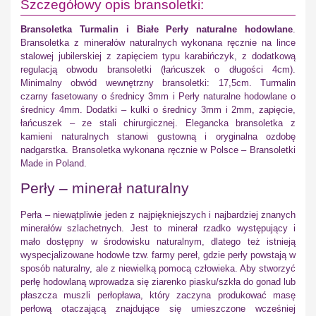
Szczegółowy opis bransoletki:
Bransoletka Turmalin i Białe Perły naturalne hodowlane
.
Bransoletka z minerałów naturalnych wykonana ręcznie na lince
stalowej jubilerskiej z zapięciem typu karabińczyk, z dodatkową
regulacją obwodu bransoletki (łańcuszek o długości 4cm).
Minimalny obwód wewnętrzny bransoletki: 17,5cm. Turmalin
czarny fasetowany o średnicy 3mm i Perły naturalne hodowlane o
średnicy 4mm. Dodatki – kulki o średnicy 3mm i 2mm, zapięcie,
łańcuszek – ze stali chirurgicznej. Elegancka bransoletka z
kamieni naturalnych stanowi gustowną i oryginalna ozdobę
nadgarstka. Bransoletka wykonana ręcznie w Polsce – Bransoletki
Made in Poland.
Perły – minerał naturalny
Perła – niewątpliwie jeden z najpiękniejszych i najbardziej znanych
minerałów szlachetnych. Jest to minerał rzadko występujący i
mało dostępny w środowisku naturalnym, dlatego też istnieją
wyspecjalizowane hodowle tzw. farmy pereł, gdzie perły powstają w
sposób naturalny, ale z niewielką pomocą człowieka. Aby stworzyć
perłę hodowlaną wprowadza się ziarenko piasku/szkła do gonad lub
płaszcza muszli perłopława, który zaczyna produkować masę
perłową otaczającą znajdujące się umieszczone wcześniej