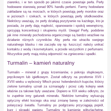
ziarenko, i w ten sposób po jakimś czasie powstaje perła. Perły
hodowane stanowią ponad 90% handlu perłami. Farmy hodowlane
zakładane są na morzach, w których powstają perły morskie oraz
w jeziorach i rzekach, w których powstają perły słodkowodne.
Niektórzy uważają, że perły działają pozytywnie na każdego, kto je
posiada, że perły dają mądrość, opanowanie i spokój wewnętrzny,
sprzyjają koncentracji i skupieniu myśli. Uwaga! Perły, podobnie
jak inne minerały pochodzenia organicznego są bardzo wrażliwe na
działanie różnych czynników. Aby perła nie utraciła swojego
naturalnego blasku i nie zaczęła się np. łuszczyć należy unikać
kontaktu z wodą i kosmetykami, a przede wszystkim z perfumami.
Wszystkie perły mają niską odporność na zgniecenia i upadki.
Turmalin – kamień naturalny
Turmalin – minerał z grupy krzemianów, o pokroju słupkowym,
pręcikowym lub igiełkowym. Został odkryty na przełomie XVII i
XVIII wieku u wybrzeży Włoch przez holenderskich kupców, którzy
zielone turmaliny uznali za szmaragdy i przez cały kolejny wiek
właśnie za takowe były uważane. Dopiero w XIX wieku odkryto, że
to zupełnie inny gatunek minerału. Niektóre turmaliny wykazują
optyczny efekt kociego oka oraz zmianę barwy w zależności od
polaryzacji światła. Turmaliny po podgrzaniu przyciągają popiół,
kurz i skrawki papieru. Turmaliny to kamienie półszlachetne,