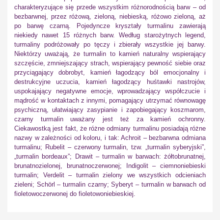
charakteryzujące się przede wszystkim różnorodnością barw – od
bezbarwnej, przez różową, zieloną, niebieską, różowo zieloną, aż
po barwę czarną. Pojedyncze kryształy turmalinu zawierają
niekiedy nawet 15 różnych barw. Według starożytnych legend,
turmaliny podróżowały po tęczy i zbierały wszystkie jej barwy.
Niektórzy uważają, że turmalin to kamień naturalny wspierający
szczęście, zmniejszający strach, wspierający pewność siebie oraz
przyciągający dobrobyt, kamień łagodzący ból emocjonalny i
destrukcyjne uczucia, kamień łagodzący huśtawki nastrojów,
uspokajający negatywne emocje, wprowadzający współczucie i
mądrość w kontaktach z innymi, pomagający utrzymać równowagę
psychiczną, ułatwiający zasypianie i zapobiegający koszmarom,
czarny turmalin uważany jest też za kamień ochronny.
Ciekawostką jest fakt, że różne odmiany turmalinu posiadają różne
nazwy w zależności od koloru, i tak: Achroit – bezbarwna odmiana
turmalinu; Rubelit – czerwony turmalin, tzw. „turmalin syberyjski”,
„turmalin bordeaux”; Drawit – turmalin w barwach: żółtobrunatnej,
brunatnozielonej, brunatnoczerwonej; Indigolit – ciemnoniebieski
turmalin; Verdelit – turmalin zielony we wszystkich odcieniach
zieleni; Schörl – turmalin czarny; Syberyt – turmalin w barwach od
fioletowoczerwonej do fioletowoniebieskiej.