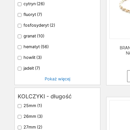
cytryn
(26)
fluoryt
(7)
fosfosyderyt
(2)
granat
(10)
hematyt
(56)
BRAN
N
howlit
(3)
jadeit
(7)
Pokaż więcej
KOLCZYKI - długość
25mm
(1)
26mm
(3)
27mm
(2)