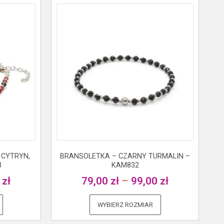
 CYTRYN,
BRANSOLETKA – CZARNY TURMALIN –
3
KAM832
0
zł
79,00
zł
–
99,00
zł
WYBIERZ ROZMIAR