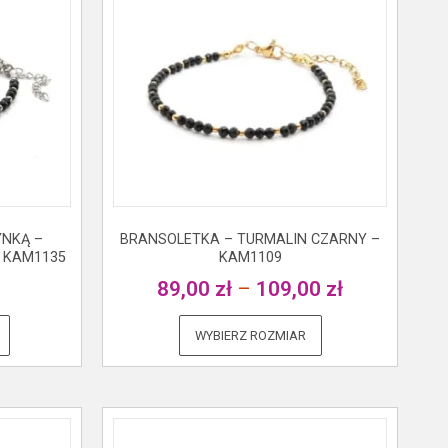
YNKĄ –
BRANSOLETKA – TURMALIN CZARNY –
– KAM1135
KAM1109
89,00
zł
–
109,00
zł
WYBIERZ ROZMIAR