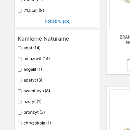
21,5cm
(9)
Pokaż więcej
BRAN
Kamienie Naturalne
N
agat
(14)
amazonit
(14)
angelit
(1)
apatyt
(3)
awenturyn
(8)
azuryt
(1)
bronzyt
(3)
chryzokola
(1)