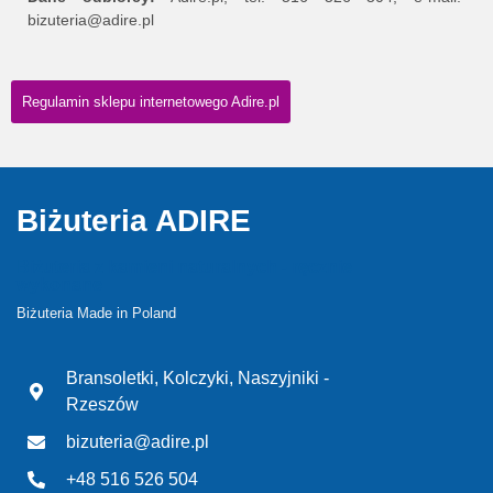
bizuteria@adire.pl
Regulamin sklepu internetowego Adire.pl
Biżuteria ADIRE
Biżuteria z kamieni naturalnych - ręcznie
wykonane
Biżuteria Made in Poland
Bransoletki, Kolczyki, Naszyjniki -
Rzeszów
bizuteria@adire.pl
+48 516 526 504