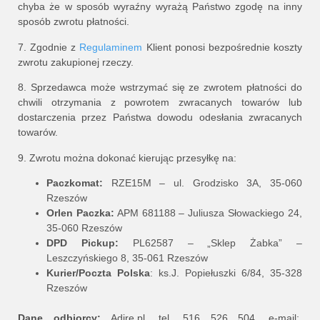
chyba że w sposób wyraźny wyrażą Państwo zgodę na inny
sposób zwrotu płatności.
7. Zgodnie z
Regulaminem
Klient ponosi bezpośrednie koszty
zwrotu zakupionej rzeczy.
8. Sprzedawca może wstrzymać się ze zwrotem płatności do
chwili otrzymania z powrotem zwracanych towarów lub
dostarczenia przez Państwa dowodu odesłania zwracanych
towarów.
9. Zwrotu można dokonać kierując przesyłkę na:
Paczkomat:
RZE15M – ul. Grodzisko 3A, 35-060
Rzeszów
Orlen Paczka:
APM 681188 – Juliusza Słowackiego 24,
35-060 Rzeszów
DPD Pickup:
PL62587 – „Sklep Żabka” –
Leszczyńskiego 8, 35-061 Rzeszów
Kurier/Poczta Polska
: ks.J. Popiełuszki 6/84, 35-328
Rzeszów
Dane odbiorcy:
Adire.pl, tel. 516 526 504, e-mail: