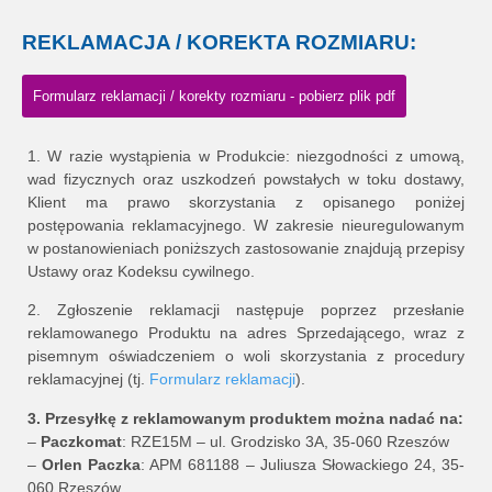
REKLAMACJA / KOREKTA ROZMIARU:
Formularz reklamacji / korekty rozmiaru - pobierz plik pdf
1. W razie wystąpienia w Produkcie: niezgodności z umową,
wad fizycznych oraz uszkodzeń powstałych w toku dostawy,
Klient ma prawo skorzystania z opisanego poniżej
postępowania reklamacyjnego. W zakresie nieuregulowanym
w postanowieniach poniższych zastosowanie znajdują przepisy
Ustawy oraz Kodeksu cywilnego.
2. Zgłoszenie reklamacji następuje poprzez przesłanie
reklamowanego Produktu na adres Sprzedającego, wraz z
pisemnym oświadczeniem o woli skorzystania z procedury
reklamacyjnej (tj.
Formularz reklamacji
).
3. Przesyłkę z reklamowanym produktem można nadać na:
–
Paczkomat
: RZE15M – ul. Grodzisko 3A, 35-060 Rzeszów
–
Orlen Paczka
: APM 681188 – Juliusza Słowackiego 24, 35-
060 Rzeszów