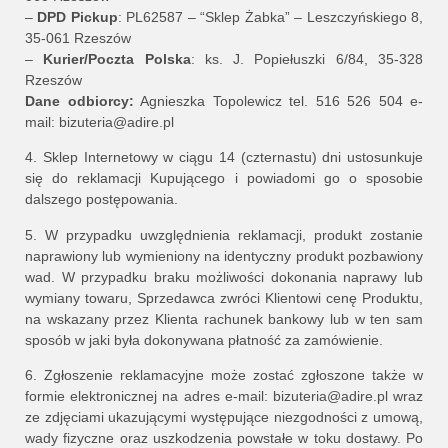
–
DPD Pickup
: PL62587 – “Sklep Żabka” – Leszczyńskiego 8,
35-061 Rzeszów
–
Kurier/Poczta Polska
: ks. J. Popiełuszki 6/84, 35-328
Rzeszów
Dane odbiorcy:
Agnieszka Topolewicz tel. 516 526 504 e-
mail: bizuteria@adire.pl
4. Sklep Internetowy w ciągu 14 (czternastu) dni ustosunkuje
się do reklamacji Kupującego i powiadomi go o sposobie
dalszego postępowania.
5. W przypadku uwzględnienia reklamacji, produkt zostanie
naprawiony lub wymieniony na identyczny produkt pozbawiony
wad. W przypadku braku możliwości dokonania naprawy lub
wymiany towaru, Sprzedawca zwróci Klientowi cenę Produktu,
na wskazany przez Klienta rachunek bankowy lub w ten sam
sposób w jaki była dokonywana płatność za zamówienie.
6. Zgłoszenie reklamacyjne może zostać zgłoszone także w
formie elektronicznej na adres e-mail: bizuteria@adire.pl wraz
ze zdjęciami ukazującymi występujące niezgodności z umową,
wady fizyczne oraz uszkodzenia powstałe w toku dostawy. Po