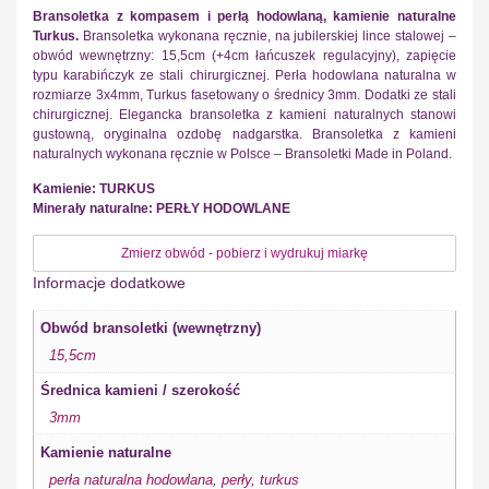
Bransoletka z kompasem i perłą hodowlaną, kamienie naturalne
Turkus.
Bransoletka wykonana ręcznie, na jubilerskiej lince stalowej –
obwód wewnętrzny: 15,5cm (+4cm łańcuszek regulacyjny), zapięcie
typu karabińczyk ze stali chirurgicznej. Perła hodowlana naturalna w
rozmiarze 3x4mm, Turkus fasetowany o średnicy 3mm. Dodatki ze stali
chirurgicznej. Elegancka bransoletka z kamieni naturalnych stanowi
gustowną, oryginalna ozdobę nadgarstka. Bransoletka z kamieni
naturalnych wykonana ręcznie w Polsce – Bransoletki Made in Poland.
Kamienie: TURKUS
Minerały naturalne: PERŁY HODOWLANE
Zmierz obwód - pobierz i wydrukuj miarkę
Informacje dodatkowe
Obwód bransoletki (wewnętrzny)
15,5cm
Średnica kamieni / szerokość
3mm
Kamienie naturalne
perła naturalna hodowlana
,
perły
,
turkus