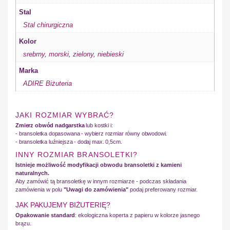
Stal
Stal chirurgiczna
Kolor
srebrny
,
morski
,
zielony
,
niebieski
Marka
ADIRE Biżuteria
JAKI ROZMIAR WYBRAĆ?
Zmierz obwód nadgarstka
lub kostki i:
- bransoletka dopasowana - wybierz rozmiar równy obwodowi.
- bransoletka luźniejsza - dodaj max. 0,5cm.
INNY ROZMIAR BRANSOLETKI?
Istnieje możliwość modyfikacji obwodu bransoletki z kamieni
naturalnych.
Aby zamówić tą bransoletkę w innym rozmiarze - podczas składania
zamówienia w polu
"Uwagi do zamówienia"
podaj preferowany rozmiar.
JAK PAKUJEMY BIŻUTERIĘ?
Opakowanie standard
: ekologiczna koperta z papieru w kolorze jasnego
brązu.