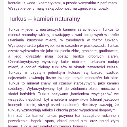
kontaktu z wodą i kosmetykami, a przede wszystkim z perfumami.
Wszystkie perły mają niską odporność na zgniecenia i upadki.
Turkus – kamień naturalny
Turkus – jeden z najstarszych kamieni szlachetnych. Turkus to
minerał naturalny wtórny, powstający z wód obiegowych w strefie
utleniania kruszców miedzi, w zasobnych w fosfor łupkach.
Występuje także jako wypełnienie szczelin w piaskowcach. Turkus
często wykształca się jako skupienia zbite, groniaste, grudkowate,
a jego kryształy mają postać bardzo drobnych ziaren.
Charakterystyczny wyrazisty kolor niebieski turkusom nadaje
miedź, a odcień zielony turkusów to skutek zawartości żelaza.
Turkusy o czystym jednolitym kolorze są bardzo rzadkie,
najczęściej zawierają liczne inkluzje innych minerałów lub skał.
Turkus to minerał znany od czasów starożytnych, jako kamień
ozdobny., Wykorzystywany był do zdobienia zbroi, mieczów i
siodeł końskich. Turkus nazywany „kamieniem zwycięzców” we
wszystkich epokach był amuletem wojowników (chronił jeźdźców
konnych i konie, strzegł przed upadkiem). Niektórzy uważają, że
turkusy wzmacniają refleks i chronią przed wypadkami drogowymi.
Inni zaś, że kamień turkus przynosi też szczęście rodzinne i
powodzenie, łagodzi spory, chroni przed nimi oraz przed złym
losem. Turkus jest symbol szczerości, hojności.