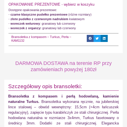
OPAKOWANIE PREZENTOWE - wybierz w koszyku
Dostępne opakowania prezentowe:
-
czarne klasyczne pudełko prezentowe
(różne rozmiary)
-
złote pudełko z czerwonym nadrukiem
kwiatowym
-
woreczek welurowy
: granatowy lub czerwony
-
woreczek z organzy:
granatowy lub czerwony
Bransoletka z kompasem – Turkus, Perła –
KAM1132
DARMOWA DOSTAWA na terenie RP przy
zamówieniach powyżej 180zł
Szczegółowy opis bransoletki:
Bransoletka z kompasem i perłą hodowlaną, kamienie
naturalne Turkus.
Bransoletka wykonana ręcznie, na jubilerskiej
lince stalowej – obwód wewnętrzny: 15,5cm (+4cm łańcuszek
regulacyjny), zapięcie typu karabińczyk ze stali chirurgicznej. Perła
hodowlana naturalna w rozmiarze 3x4mm, Turkus fasetowany o
średnicy 3mm. Dodatki ze stali chirurgicznej. Elegancka