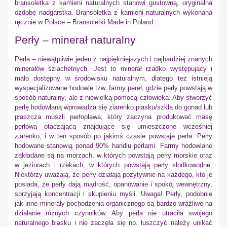
bransoletka z kamieni naturalnych stanowi gustowną, oryginalna
ozdobę nadgarstka. Bransoletka z kamieni naturalnych wykonana
ręcznie w Polsce – Bransoletki Made in Poland.
Perły – minerał naturalny
Perła – niewątpliwie jeden z najpiękniejszych i najbardziej znanych
minerałów szlachetnych. Jest to minerał rzadko występujący i
mało dostępny w środowisku naturalnym, dlatego też istnieją
wyspecjalizowane hodowle tzw. farmy pereł, gdzie perły powstają w
sposób naturalny, ale z niewielką pomocą człowieka. Aby stworzyć
perłę hodowlaną wprowadza się ziarenko piasku/szkła do gonad lub
płaszcza muszli perłopława, który zaczyna produkować masę
perłową otaczającą znajdujące się umieszczone wcześniej
ziarenko, i w ten sposób po jakimś czasie powstaje perła. Perły
hodowane stanowią ponad 90% handlu perłami. Farmy hodowlane
zakładane są na morzach, w których powstają perły morskie oraz
w jeziorach i rzekach, w których powstają perły słodkowodne.
Niektórzy uważają, że perły działają pozytywnie na każdego, kto je
posiada, że perły dają mądrość, opanowanie i spokój wewnętrzny,
sprzyjają koncentracji i skupieniu myśli. Uwaga! Perły, podobnie
jak inne minerały pochodzenia organicznego są bardzo wrażliwe na
działanie różnych czynników. Aby perła nie utraciła swojego
naturalnego blasku i nie zaczęła się np. łuszczyć należy unikać