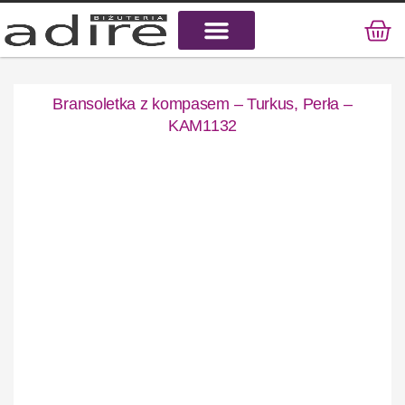
KAMIENIE NATURALNE
KAMIENIE SZLACHETNE
STAL CHIRURGICZNA
Bransoletka z kompasem – Turkus, Perła –
KAM1132