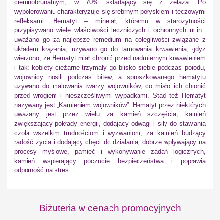
ciemnobrunatnym, w 70% składający się z żelaza. Po
wypolerowaniu charakteryzuje się srebrnym połyskiem i tęczowymi
refleksami. Hematyt – minerał, któremu w starożytności
przypisywano wiele właściwości leczniczych i ochronnych m.in.:
uważano go za najlepsze remedium na dolegliwości związane z
układem krążenia, używano go do tamowania krwawienia, gdyż
wierzono, że Hematyt miał chronić przed nadmiernym krwawieniem
i tak: kobiety ciężarne trzymały go blisko siebie podczas porodu,
wojownicy nosili podczas bitew, a sproszkowanego hematytu
używano do malowania twarzy wojowników, co miało ich chronić
przed wrogiem i nieszczęśliwymi wypadkami. Stąd też Hematyt
nazywany jest „Kamieniem wojowników”. Hematyt przez niektórych
uważany jest przez wielu za kamień szczęścia, kamień
zwiększający pokłady energii, dodający odwagi i siły do stawiania
czoła wszelkim trudnościom i wyzwaniom, za kamień budzący
radość życia i dodający chęci do działania, dobrze wpływający na
procesy myślowe, pamięć i wykonywanie zadań logicznych,
kamień wspierający poczucie bezpieczeństwa i poprawia
odporność na stres.
Biżuteria w cenach promocyjnych