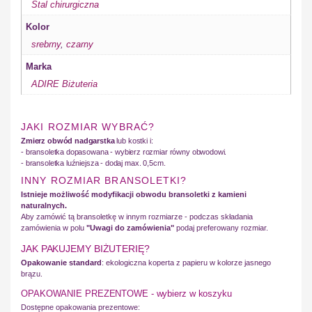
Stal chirurgiczna
Kolor
srebrny
,
czarny
Marka
ADIRE Biżuteria
JAKI ROZMIAR WYBRAĆ?
Zmierz obwód nadgarstka
lub kostki i:
- bransoletka dopasowana - wybierz rozmiar równy obwodowi.
- bransoletka luźniejsza - dodaj max. 0,5cm.
INNY ROZMIAR BRANSOLETKI?
Istnieje możliwość modyfikacji obwodu bransoletki z kamieni
naturalnych.
Aby zamówić tą bransoletkę w innym rozmiarze - podczas składania
zamówienia w polu
"Uwagi do zamówienia"
podaj preferowany rozmiar.
JAK PAKUJEMY BIŻUTERIĘ?
Opakowanie standard
: ekologiczna koperta z papieru w kolorze jasnego
brązu.
OPAKOWANIE PREZENTOWE - wybierz w koszyku
Dostępne opakowania prezentowe: