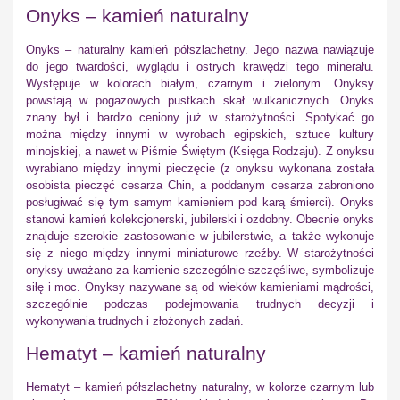
Onyks – kamień naturalny
Onyks – naturalny kamień półszlachetny. Jego nazwa nawiązuje
do jego twardości, wyglądu i ostrych krawędzi tego minerału.
Występuje w kolorach białym, czarnym i zielonym. Onyksy
powstają w pogazowych pustkach skał wulkanicznych. Onyks
znany był i bardzo ceniony już w starożytności. Spotykać go
można między innymi w wyrobach egipskich, sztuce kultury
minojskiej, a nawet w Piśmie Świętym (Księga Rodzaju). Z onyksu
wyrabiano między innymi pieczęcie (z onyksu wykonana została
osobista pieczęć cesarza Chin, a poddanym cesarza zabroniono
posługiwać się tym samym kamieniem pod karą śmierci). Onyks
stanowi kamień kolekcjonerski, jubilerski i ozdobny. Obecnie onyks
znajduje szerokie zastosowanie w jubilerstwie, a także wykonuje
się z niego między innymi miniaturowe rzeźby. W starożytności
onyksy uważano za kamienie szczególnie szczęśliwe, symbolizuje
siłę i moc. Onyksy nazywane są od wieków kamieniami mądrości,
szczególnie podczas podejmowania trudnych decyzji i
wykonywania trudnych i złożonych zadań.
Hematyt – kamień naturalny
Hematyt – kamień półszlachetny naturalny, w kolorze czarnym lub