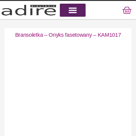
KAMIENIE NATURALNE
KAMIENIE SZLACHETNE
STAL CHIRURGICZNA
Bransoletka – Onyks fasetowany – KAM1017