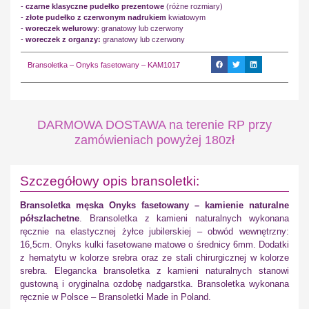
-
czarne klasyczne pudełko prezentowe
(różne rozmiary)
-
złote pudełko z czerwonym nadrukiem
kwiatowym
-
woreczek welurowy
: granatowy lub czerwony
-
woreczek z organzy:
granatowy lub czerwony
Bransoletka – Onyks fasetowany – KAM1017
DARMOWA DOSTAWA na terenie RP przy
zamówieniach powyżej 180zł
Szczegółowy opis bransoletki:
Bransoletka męska Onyks fasetowany – kamienie naturalne
półszlachetne
. Bransoletka z kamieni naturalnych wykonana
ręcznie na elastycznej żyłce jubilerskiej – obwód wewnętrzny:
16,5cm. Onyks kulki fasetowane matowe o średnicy 6mm. Dodatki
z hematytu w kolorze srebra oraz ze stali chirurgicznej w kolorze
srebra. Elegancka bransoletka z kamieni naturalnych stanowi
gustowną i oryginalna ozdobę nadgarstka. Bransoletka wykonana
ręcznie w Polsce – Bransoletki Made in Poland.