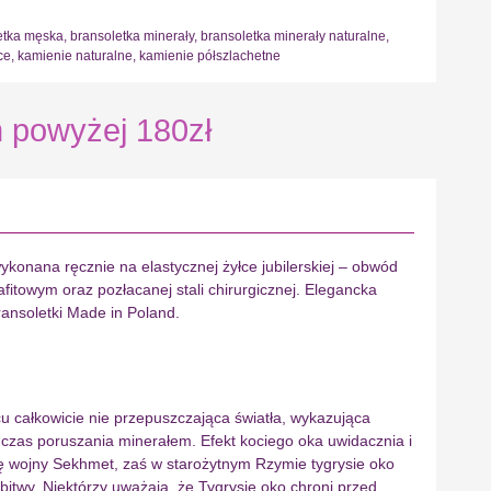
etka męska
,
bransoletka minerały
,
bransoletka minerały naturalne
,
ce
,
kamienie naturalne
,
kamienie półszlachetne
powyżej 180zł
ykonana ręcznie na elastycznej żyłce jubilerskiej – obwód
itowym oraz pozłacanej stali chirurgicznej. Elegancka
ansoletki Made in Poland.
rcu całkowicie nie przepuszczająca światła, wykazująca
odczas poruszania minerałem. Efekt kociego oka uwidacznia i
ię wojny Sekhmet, zaś w starożytnym Rzymie tygrysie oko
twy. Niektórzy uważają, że Tygrysie oko chroni przed