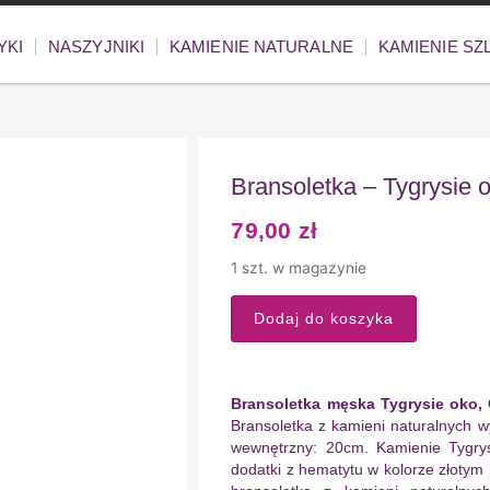
YKI
NASZYJNIKI
KAMIENIE NATURALNE
KAMIENIE S
Bransoletka – Tygrysie
79,00
zł
1 szt. w magazynie
Dodaj do koszyka
Bransoletka męska Tygrysie oko, 
Bransoletka z kamieni naturalnych wy
wewnętrzny: 20cm. Kamienie Tygry
dodatki z hematytu w kolorze złotym i