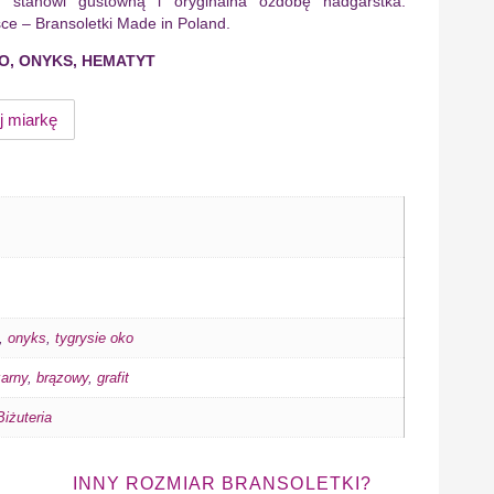
h stanowi gustowną i oryginalna ozdobę nadgarstka.
ce – Bransoletki Made in Poland.
KO, ONYKS, HEMATYT
j miarkę
,
onyks
,
tygrysie oko
arny
,
brązowy
,
grafit
iżuteria
INNY ROZMIAR BRANSOLETKI?