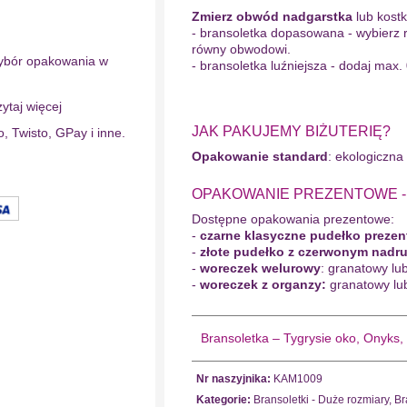
Zmierz obwód nadgarstka
lub kostki
- bransoletka dopasowana - wybierz 
równy obwodowi.
ybór opakowania w
- bransoletka luźniejsza - dodaj max.
ytaj więcej
JAK PAKUJEMY BIŻUTERIĘ?
o, Twisto, GPay i inne.
Opakowanie standard
: ekologiczna
OPAKOWANIE PREZENTOWE - wy
Dostępne opakowania prezentowe:
-
czarne klasyczne pudełko preze
-
złote pudełko z czerwonym nadr
-
woreczek welurowy
: granatowy lu
-
woreczek z organzy:
granatowy lu
Bransoletka – Tygrysie oko, Onyk
Nr naszyjnika:
KAM1009
Kategorie:
Bransoletki - Duże rozmiary
,
Br