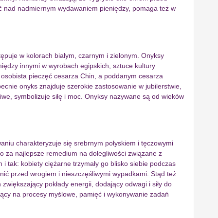
wać nad nadmiernym wydawaniem pieniędzy, pomaga też w
tępuje w kolorach białym, czarnym i zielonym. Onyksy
iędzy innymi w wyrobach egipskich, sztuce kultury
a osobista pieczęć cesarza Chin, a poddanym cesarza
ecnie onyks znajduje szerokie zastosowanie w jubilerstwie,
liwe, symbolizuje siłę i moc. Onyksy nazywane są od wieków
aniu charakteryzuje się srebrnym połyskiem i tęczowymi
go za najlepsze remedium na dolegliwości związane z
tak: kobiety ciężarne trzymały go blisko siebie podczas
nić przed wrogiem i nieszczęśliwymi wypadkami. Stąd też
większający pokłady energii, dodający odwagi i siły do
wający na procesy myślowe, pamięć i wykonywanie zadań