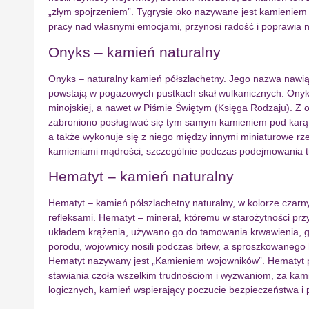
„złym spojrzeniem”. Tygrysie oko nazywane jest kamieni
pracy nad własnymi emocjami, przynosi radość i poprawia n
Onyks – kamień naturalny
Onyks – naturalny kamień półszlachetny. Jego nazwa nawiąz
powstają w pogazowych pustkach skał wulkanicznych. Onyks 
minojskiej, a nawet w Piśmie Świętym (Księga Rodzaju). Z
zabroniono posługiwać się tym samym kamieniem pod karą śmi
a także wykonuje się z niego między innymi miniaturowe rz
kamieniami mądrości, szczególnie podczas podejmowania tr
Hematyt – kamień naturalny
Hematyt – kamień półszlachetny naturalny, w kolorze czar
refleksami. Hematyt – minerał, któremu w starożytności pr
układem krążenia, używano go do tamowania krwawienia, gdy
porodu, wojownicy nosili podczas bitew, a sproszkowanego
Hematyt nazywany jest „Kamieniem wojowników”. Hematyt prz
stawiania czoła wszelkim trudnościom i wyzwaniom, za kam
logicznych, kamień wspierający poczucie bezpieczeństwa i 