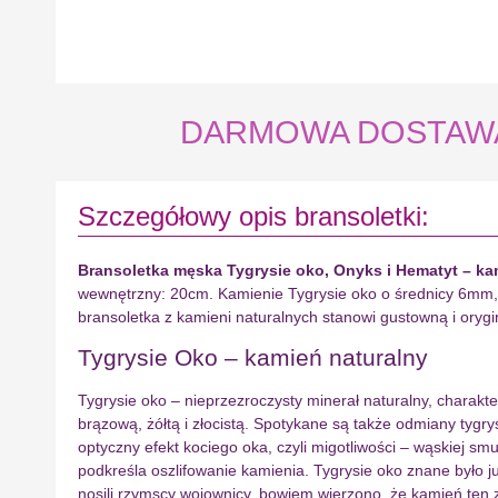
DARMOWA DOSTAWA na
Szczegółowy opis bransoletki:
Bransoletka męska Tygrysie oko, Onyks i Hematyt – ka
wewnętrzny: 20cm. Kamienie Tygrysie oko o średnicy 6mm, O
bransoletka z kamieni naturalnych stanowi gustowną i oryg
Tygrysie Oko – kamień naturalny
Tygrysie oko – nieprzezroczysty minerał naturalny, charak
brązową, żółtą i złocistą. Spotykane są także odmiany tygry
optyczny efekt kociego oka, czyli migotliwości – wąskiej sm
podkreśla oszlifowanie kamienia. Tygrysie oko znane było 
nosili rzymscy wojownicy, bowiem wierzono, że kamień ten