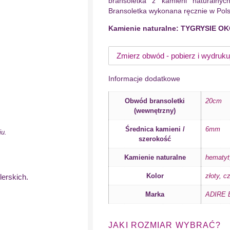
bransoletka z kamieni naturalnyc
Bransoletka wykonana ręcznie w Pols
Kamienie naturalne: TYGRYSIE O
Zmierz obwód - pobierz i wydruku
Informacje dodatkowe
Obwód bransoletki
20cm
(wewnętrzny)
Średnica kamieni /
6mm
iu.
szerokość
Kamienie naturalne
hematyt
Kolor
złoty
,
cz
lerskich.
Marka
ADIRE B
JAKI ROZMIAR WYBRAĆ?