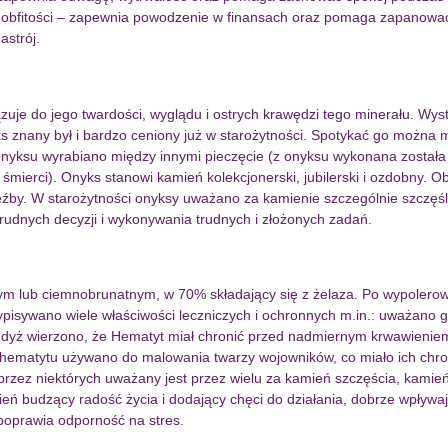
em obfitości – zapewnia powodzenie w finansach oraz pomaga zapano
astrój.
uje do jego twardości, wyglądu i ostrych krawędzi tego minerału. Wys
znany był i bardzo ceniony już w starożytności. Spotykać go można m
 onyksu wyrabiano między innymi pieczęcie (z onyksu wykonana został
erci). Onyks stanowi kamień kolekcjonerski, jubilerski i ozdobny. Ob
eźby. W starożytności onyksy uważano za kamienie szczególnie szczęś
udnych decyzji i wykonywania trudnych i złożonych zadań.
nym lub ciemnobrunatnym, w 70% składający się z żelaza. Po wypolerow
zypisywano wiele właściwości leczniczych i ochronnych m.in.: uważano 
ż wierzono, że Hematyt miał chronić przed nadmiernym krwawieniem i 
 hematytu używano do malowania twarzy wojowników, co miało ich chro
ez niektórych uważany jest przez wielu za kamień szczęścia, kamień z
ień budzący radość życia i dodający chęci do działania, dobrze wpły
poprawia odporność na stres.