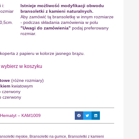
 i:
Istnieje możliwość modyfikacji obwodu
rozmiar
bransoletki z kamieni naturalnych.
Aby zamówić tą bransoletkę w innym rozmiarze
 0,5cm.
- podczas składania zamówienia w polu
"Uwagi do zamówienia"
podaj preferowany
rozmiar.
 koperta z papieru w kolorze jasnego brązu.
bierz w koszyku
ntowe
(różne rozmiary)
ukiem
kwiatowym
b czerwony
b czerwony
s, Hematyt – KAM1009
ansoletki męskie
,
Bransoletki na gumce
,
Bransoletki z kamieni