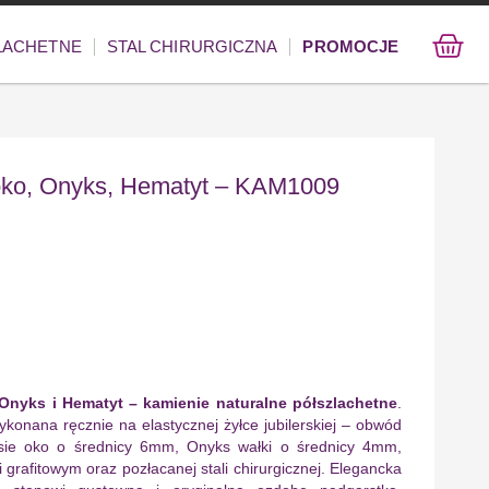
ZLACHETNE
STAL CHIRURGICZNA
PROMOCJE
 oko, Onyks, Hematyt – KAM1009
Onyks i Hematyt – kamienie naturalne półszlachetne
.
konana ręcznie na elastycznej żyłce jubilerskiej – obwód
sie oko o średnicy 6mm, Onyks wałki o średnicy 4mm,
 grafitowym oraz pozłacanej stali chirurgicznej. Elegancka