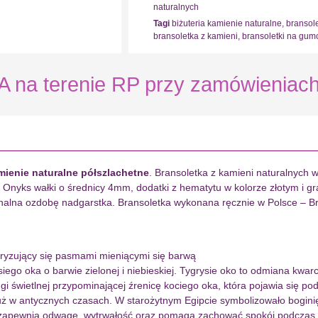
naturalnych
Tagi
biżuteria kamienie naturalne
,
bransol
bransoletka z kamieni
,
bransoletki na gum
 terenie RP przy zamówieniach 
mienie naturalne półszlachetne
. Bransoletka z kamieni naturalnych w
nyks wałki o średnicy 4mm, dodatki z hematytu w kolorze złotym i graf
inalna ozdobę nadgarstka. Bransoletka wykonana ręcznie w Polsce – Br
teryzujący się pasmami mieniącymi się barwą
siego oka o barwie zielonej i niebieskiej. Tygrysie oko to odmiana kwa
ugi świetlnej przypominającej źrenicę kociego oka, która pojawia się p
już w antycznych czasach. W starożytnym Egipcie symbolizowało bogin
 zapewnia odwagę, wytrwałość oraz pomaga zachować spokój podczas bi