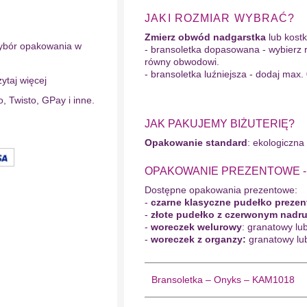
JAKI ROZMIAR WYBRAĆ?
Zmierz obwód nadgarstka
lub kostki
ybór opakowania w
- bransoletka dopasowana - wybierz 
równy obwodowi.
- bransoletka luźniejsza - dodaj max.
ytaj więcej
o, Twisto, GPay i inne.
JAK PAKUJEMY BIŻUTERIĘ?
Opakowanie standard
: ekologiczna
OPAKOWANIE PREZENTOWE - wy
Dostępne opakowania prezentowe:
-
czarne klasyczne pudełko preze
-
złote pudełko z czerwonym nadr
-
woreczek welurowy
: granatowy lu
-
woreczek z organzy:
granatowy lu
Bransoletka – Onyks – KAM1018