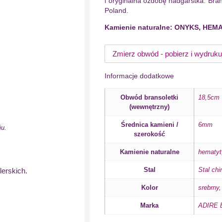
i oryginalna ozdobę nadgarstka. Bra
Poland.
Kamienie naturalne: ONYKS, HEM
Zmierz obwód - pobierz i wydruku
Informacje dodatkowe
Obwód bransoletki
18,5cm
(wewnętrzny)
Średnica kamieni /
6mm
iu.
szerokość
Kamienie naturalne
hematyt
Stal
Stal chi
lerskich.
Kolor
srebrny
Marka
ADIRE B