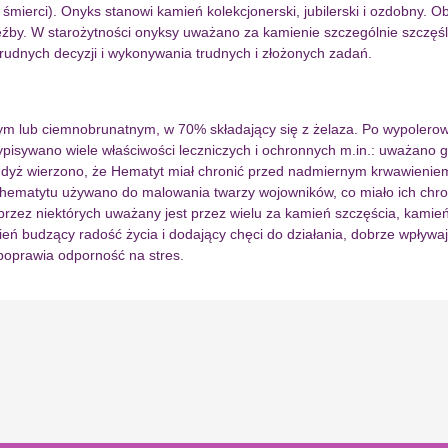
erci). Onyks stanowi kamień kolekcjonerski, jubilerski i ozdobny. Ob
eźby. W starożytności onyksy uważano za kamienie szczególnie szczęś
udnych decyzji i wykonywania trudnych i złożonych zadań.
nym lub ciemnobrunatnym, w 70% składający się z żelaza. Po wypolerow
zypisywano wiele właściwości leczniczych i ochronnych m.in.: uważano 
ż wierzono, że Hematyt miał chronić przed nadmiernym krwawieniem i 
 hematytu używano do malowania twarzy wojowników, co miało ich chro
ez niektórych uważany jest przez wielu za kamień szczęścia, kamień z
ień budzący radość życia i dodający chęci do działania, dobrze wpły
poprawia odporność na stres.