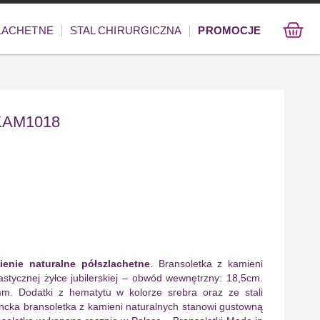
ZLACHETNE
STAL CHIRURGICZNA
PROMOCJE
 KAM1018
enie naturalne półszlachetne
. Bransoletka z kamieni
stycznej żyłce jubilerskiej – obwód wewnętrzny: 18,5cm.
m. Dodatki z hematytu w kolorze srebra oraz ze stali
ancka bransoletka z kamieni naturalnych stanowi gustowną