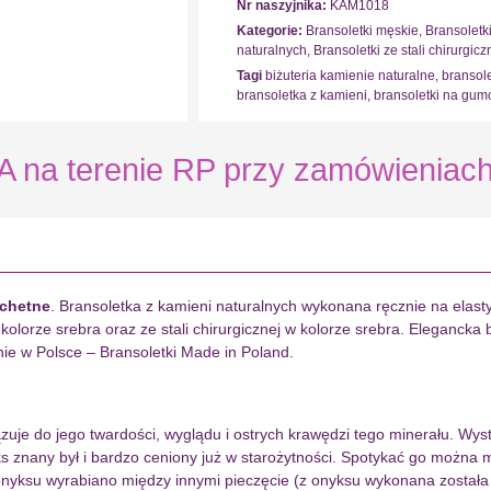
Nr naszyjnika:
KAM1018
Kategorie:
Bransoletki męskie
,
Bransoletk
naturalnych
,
Bransoletki ze stali chirurgicz
Tagi
biżuteria kamienie naturalne
,
bransol
bransoletka z kamieni
,
bransoletki na gum
 terenie RP przy zamówieniach 
achetne
. Bransoletka z kamieni naturalnych wykonana ręcznie na elasty
lorze srebra oraz ze stali chirurgicznej w kolorze srebra. Elegancka 
ie w Polsce – Bransoletki Made in Poland.
uje do jego twardości, wyglądu i ostrych krawędzi tego minerału. Wys
znany był i bardzo ceniony już w starożytności. Spotykać go można m
 onyksu wyrabiano między innymi pieczęcie (z onyksu wykonana został