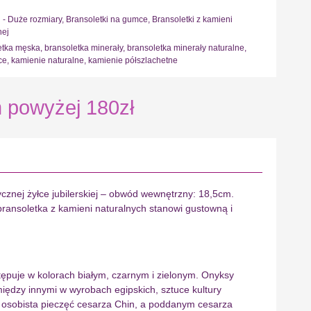
i - Duże rozmiary
,
Bransoletki na gumce
,
Bransoletki z kamieni
nej
etka męska
,
bransoletka minerały
,
bransoletka minerały naturalne
,
ce
,
kamienie naturalne
,
kamienie półszlachetne
powyżej 180zł
cznej żyłce jubilerskiej – obwód wewnętrzny: 18,5cm.
bransoletka z kamieni naturalnych stanowi gustowną i
tępuje w kolorach białym, czarnym i zielonym. Onyksy
iędzy innymi w wyrobach egipskich, sztuce kultury
a osobista pieczęć cesarza Chin, a poddanym cesarza