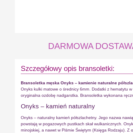
DARMOWA DOSTAWA na
Szczegółowy opis bransoletki:
Bransoletka męska Onyks – kamienie naturalne półszl
Onyks kulki matowe o średnicy 6mm. Dodatki z hematytu w ko
oryginalna ozdobę nadgarstka. Bransoletka wykonana ręczn
Onyks – kamień naturalny
Onyks – naturalny kamień półszlachetny. Jego nazwa nawiąz
powstają w pogazowych pustkach skał wulkanicznych. Onyks 
minojskiej, a nawet w Piśmie Świętym (Księga Rodzaju). Z