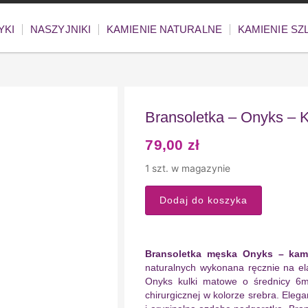
YKI
NASZYJNIKI
KAMIENIE NATURALNE
KAMIENIE S
Bransoletka – Onyks –
79,00
zł
1 szt. w magazynie
Dodaj do koszyka
Bransoletka męska Onyks – kami
naturalnych wykonana ręcznie na ela
Onyks kulki matowe o średnicy 6m
chirurgicznej w kolorze srebra. Eleg