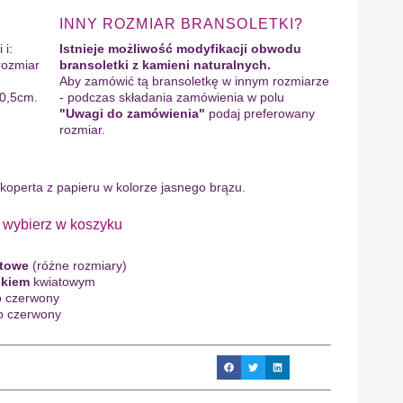
INNY ROZMIAR BRANSOLETKI?
 i:
Istnieje możliwość modyfikacji obwodu
rozmiar
bransoletki z kamieni naturalnych.
Aby zamówić tą bransoletkę w innym rozmiarze
 0,5cm.
- podczas składania zamówienia w polu
"Uwagi do zamówienia"
podaj preferowany
rozmiar.
 koperta z papieru w kolorze jasnego brązu.
bierz w koszyku
ntowe
(różne rozmiary)
ukiem
kwiatowym
b czerwony
b czerwony