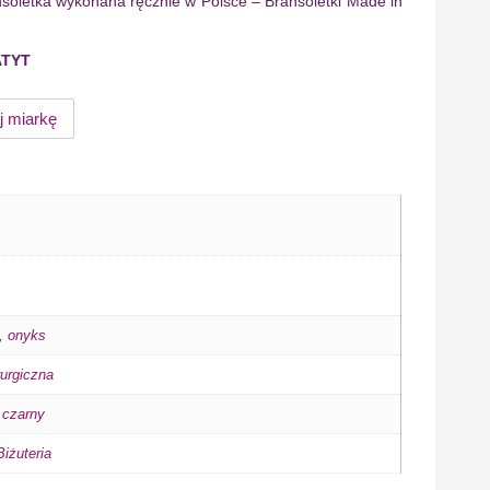
nsoletka wykonana ręcznie w Polsce – Bransoletki Made in
ATYT
j miarkę
,
onyks
rurgiczna
,
czarny
iżuteria