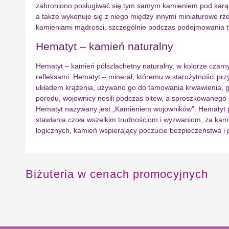
zabroniono posługiwać się tym samym kamieniem pod karą śmi
a także wykonuje się z niego między innymi miniaturowe rz
kamieniami mądrości, szczególnie podczas podejmowania tr
Hematyt – kamień naturalny
Hematyt – kamień półszlachetny naturalny, w kolorze czar
refleksami. Hematyt – minerał, któremu w starożytności pr
układem krążenia, używano go do tamowania krwawienia, gdy
porodu, wojownicy nosili podczas bitew, a sproszkowanego
Hematyt nazywany jest „Kamieniem wojowników”. Hematyt prz
stawiania czoła wszelkim trudnościom i wyzwaniom, za kam
logicznych, kamień wspierający poczucie bezpieczeństwa i 
Biżuteria w cenach promocyjnych