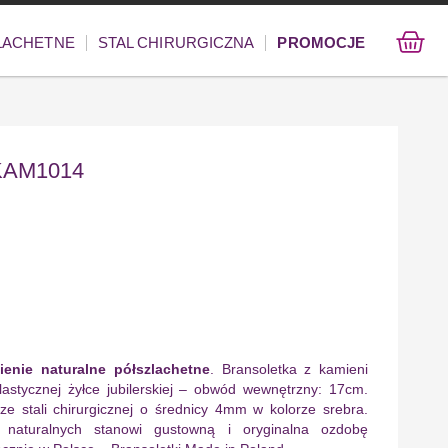
ZLACHETNE
STAL CHIRURGICZNA
PROMOCJE
 KAM1014
enie naturalne półszlachetne
. Bransoletka z kamieni
astycznej żyłce jubilerskiej – obwód wewnętrzny: 17cm.
ze stali chirurgicznej o średnicy 4mm w kolorze srebra.
 naturalnych stanowi gustowną i oryginalna ozdobę