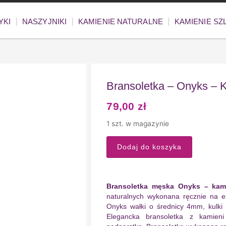
YKI
NASZYJNIKI
KAMIENIE NATURALNE
KAMIENIE S
Bransoletka – Onyks –
79,00
zł
1 szt. w magazynie
Dodaj do koszyka
Bransoletka męska Onyks – kami
naturalnych wykonana ręcznie na el
Onyks wałki o średnicy 4mm, kulki 
Elegancka bransoletka z kamieni