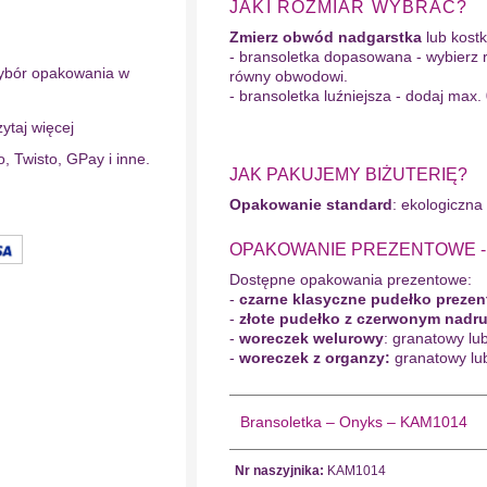
JAKI ROZMIAR WYBRAĆ?
Zmierz obwód nadgarstka
lub kostki
- bransoletka dopasowana - wybierz 
ybór opakowania w
równy obwodowi.
- bransoletka luźniejsza - dodaj max.
ytaj więcej
o, Twisto, GPay i inne.
JAK PAKUJEMY BIŻUTERIĘ?
Opakowanie standard
: ekologiczna
OPAKOWANIE PREZENTOWE - wy
Dostępne opakowania prezentowe:
-
czarne klasyczne pudełko preze
-
złote pudełko z czerwonym nadr
-
woreczek welurowy
: granatowy lu
-
woreczek z organzy:
granatowy lu
Bransoletka – Onyks – KAM1014
Nr naszyjnika:
KAM1014