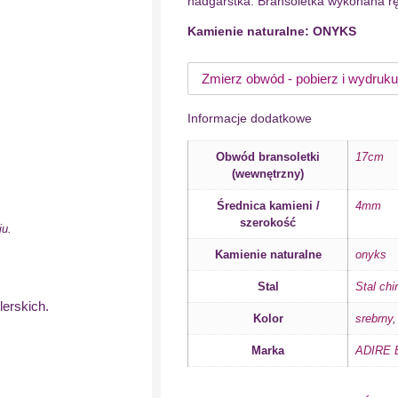
nadgarstka. Bransoletka wykonana rę
Kamienie naturalne: ONYKS
Zmierz obwód - pobierz i wydruku
Informacje dodatkowe
Obwód bransoletki
17cm
(wewnętrzny)
Średnica kamieni /
4mm
szerokość
iu.
Kamienie naturalne
onyks
Stal
Stal chi
lerskich.
Kolor
srebrny
Marka
ADIRE B