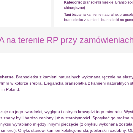
Kategorie:
Bransoletki męskie
,
Bransoletk
chirurgicznej
Tagi
biżuteria kamienie naturalne
,
bransol
bransoletka z kamieni
,
bransoletki na gum
 terenie RP przy zamówieniach 
achetne
. Bransoletka z kamieni naturalnych wykonana ręcznie na elast
icy 4mm w kolorze srebra. Elegancka bransoletka z kamieni naturalnych
 in Poland.
uje do jego twardości, wyglądu i ostrych krawędzi tego minerału. Wys
znany był i bardzo ceniony już w starożytności. Spotykać go można m
 onyksu wyrabiano między innymi pieczęcie (z onyksu wykonana został
erci). Onyks stanowi kamień kolekcjonerski, jubilerski i ozdobny. Ob