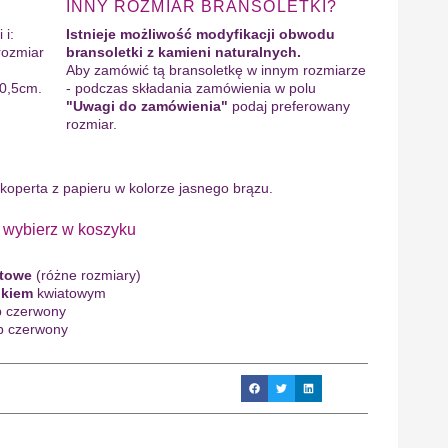
INNY ROZMIAR BRANSOLETKI?
 i:
Istnieje możliwość modyfikacji obwodu
rozmiar
bransoletki z kamieni naturalnych.
Aby zamówić tą bransoletkę w innym rozmiarze
 0,5cm.
- podczas składania zamówienia w polu
"Uwagi do zamówienia"
podaj preferowany
rozmiar.
 koperta z papieru w kolorze jasnego brązu.
bierz w koszyku
ntowe
(różne rozmiary)
ukiem
kwiatowym
b czerwony
b czerwony