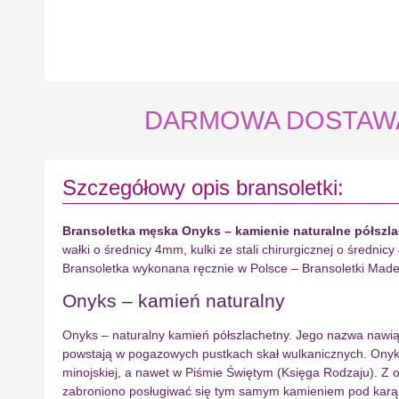
DARMOWA DOSTAWA na
Szczegółowy opis bransoletki:
Bransoletka męska Onyks – kamienie naturalne półszl
wałki o średnicy 4mm, kulki ze stali chirurgicznej o średn
Bransoletka wykonana ręcznie w Polsce – Bransoletki Made
Onyks – kamień naturalny
Onyks – naturalny kamień półszlachetny. Jego nazwa nawiąz
powstają w pogazowych pustkach skał wulkanicznych. Onyks 
minojskiej, a nawet w Piśmie Świętym (Księga Rodzaju). Z
zabroniono posługiwać się tym samym kamieniem pod karą śmi