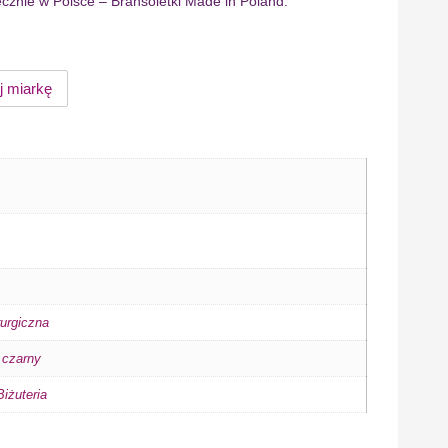
cznie w Polsce – Bransoletki Made in Poland.
j miarkę
rurgiczna
,
czarny
iżuteria