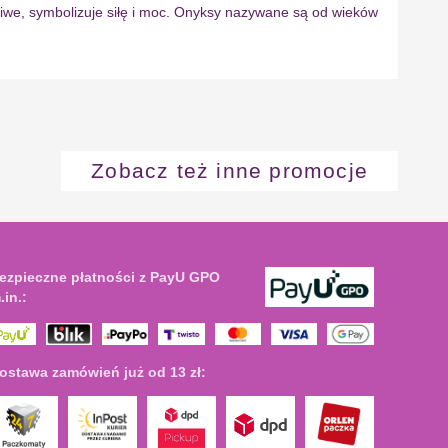
liwe, symbolizuje siłę i moc. Onyksy nazywane są od wieków
Zobacz też inne promocje
ezpieczne płatności z PayU GPO
.in.:
ostawa zamówień już od 13 zł: