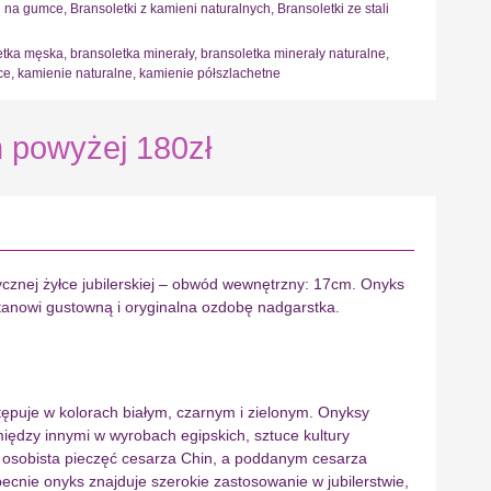
i na gumce
,
Bransoletki z kamieni naturalnych
,
Bransoletki ze stali
etka męska
,
bransoletka minerały
,
bransoletka minerały naturalne
,
ce
,
kamienie naturalne
,
kamienie półszlachetne
powyżej 180zł
ycznej żyłce jubilerskiej – obwód wewnętrzny: 17cm. Onyks
 stanowi gustowną i oryginalna ozdobę nadgarstka.
tępuje w kolorach białym, czarnym i zielonym. Onyksy
iędzy innymi w wyrobach egipskich, sztuce kultury
a osobista pieczęć cesarza Chin, a poddanym cesarza
ecnie onyks znajduje szerokie zastosowanie w jubilerstwie,