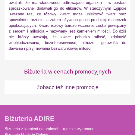
uważali, że ma właściwości odtruwające organizm – w postaci
sproszkowanej dodawali go do eliksirów. W starożytnym Egipcie
uważano też, że różowy kwarc może upiększyć twarz oraz
spowolnić starzenie, a zatem używano go do produkcji maseczek
upiększających. Kwarc różowy bardzo wcześnie został powiązany
z sercem i miłością – nazywany jest kamieniem miłości. Do dziś
nie którzy uważają, że kwarc pobudza miłość, zdolność
współodczuwania, bezinteresowność, altruizm, gotowość do
dawania i przyjmowania bezwarunkowej miłości.
Biżuteria w cenach promocyjnych
Zobacz też inne promocje
Biżuteria ADIRE
Biżuteria z kamieni naturalnych - ręcznie wykonane
Biżuteria Made in Poland