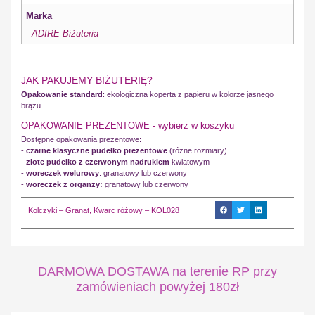
Marka
ADIRE Biżuteria
JAK PAKUJEMY BIŻUTERIĘ?
Opakowanie standard
: ekologiczna koperta z papieru w kolorze jasnego
brązu.
OPAKOWANIE PREZENTOWE - wybierz w koszyku
Dostępne opakowania prezentowe:
-
czarne klasyczne pudełko prezentowe
(różne rozmiary)
-
złote pudełko z czerwonym nadrukiem
kwiatowym
-
woreczek welurowy
: granatowy lub czerwony
-
woreczek z organzy:
granatowy lub czerwony
Kolczyki – Granat, Kwarc różowy – KOL028
DARMOWA DOSTAWA na terenie RP przy
zamówieniach powyżej 180zł