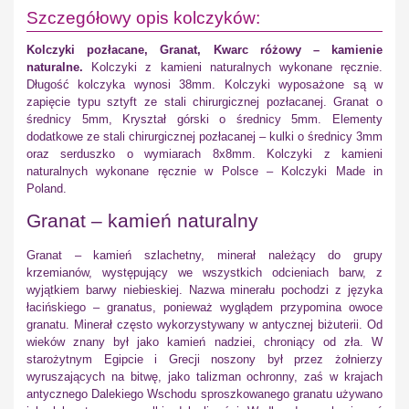
Szczegółowy opis kolczyków:
Kolczyki pozłacane, Granat, Kwarc różowy – kamienie
naturalne.
Kolczyki z kamieni naturalnych wykonane ręcznie.
Długość kolczyka wynosi 38mm. Kolczyki wyposażone są w
zapięcie typu sztyft ze stali chirurgicznej pozłacanej. Granat o
średnicy 5mm, Kryształ górski o średnicy 5mm. Elementy
dodatkowe ze stali chirurgicznej pozłacanej – kulki o średnicy 3mm
oraz serduszko o wymiarach 8x8mm. Kolczyki z kamieni
naturalnych wykonane ręcznie w Polsce – Kolczyki Made in
Poland.
Granat – kamień naturalny
Granat – kamień szlachetny, minerał należący do grupy
krzemianów, występujący we wszystkich odcieniach barw, z
wyjątkiem barwy niebieskiej. Nazwa minerału pochodzi z języka
łacińskiego – granatus, ponieważ wyglądem przypomina owoce
granatu. Minerał często wykorzystywany w antycznej biżuterii. Od
wieków znany był jako kamień nadziei, chroniący od zła. W
starożytnym Egipcie i Grecji noszony był przez żołnierzy
wyruszających na bitwę, jako talizman ochronny, zaś w krajach
antycznego Dalekiego Wschodu sproszkowanego granatu używano