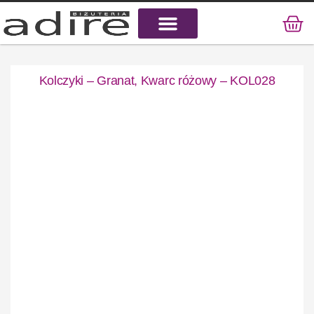
KAMIENIE NATURALNE
KAMIENIE SZLACHETNE
STAL CHIRURGICZNA
Kolczyki – Granat, Kwarc różowy – KOL028