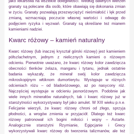
jako lekarstwa na wszelkie dolegliwości. Według dawnych wierzeń
granaty są polecane dla osób, które obawiają się dokonania zmian
w życiu. Granaty pozwalają przezwyciężyć nieśmiałość i lęk przed
zmianą, wzmacniają poczucie własnej wartości i odwagę do
podjęciem ryzyka i wyzwań. Granaty są określane też mianem
kamieniami nadziei.
Kwarc różowy – kamień naturalny
Kwarc różowy (lub inaczej kryształ górski różowy) jest kamieniem
półszlachetnym, jednym z nielicznych kamieni o różowym
odcieniu. Pierwotnie uważano, że kwarc różowy kolor zawdzięcza
obecności tlenków żelaza, manganu i tytanu, jednak ostatnie
badania wykazały, że minerał swój kolor zawdzięcza
mikroskopijnym włóknom dumortierytu. Występuje w różnych
odcieniach różu – od bladoróżowego, aż po nasycony róż.
Najczęściej występuje w odcieniu jasnoróżowym. Podobnie jak
wiele innych minerałów naturalnych, tak i kwarc różowy już w
starożytności wykorzystywany był jako amulet. W XIII wieku p.n.e.
Felicjanie wierzyli, że kwarc różowy chroni od złego, sprzyja
płodności, a wrogów zmienia w przyjaciół. Dlatego też kwarc
różowy patronował ich bogini miłości i wojny – Astarte.
Analogicznie starożytni Rzymianie, Egipcjanie i Grecy
wykorzystywali kwarc różowy do tworzenia talizmanów, ale też