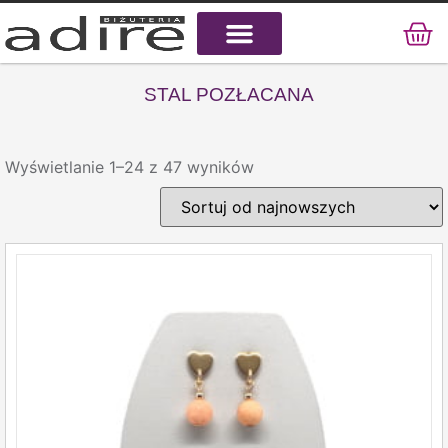
KAMIENIE NATURALNE
KAMIENIE SZLACHETNE
STAL CHIRURGICZNA
STAL POZŁACANA
Wyświetlanie 1–24 z 47 wyników