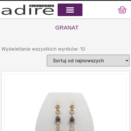
KAMIENIE NATURALNE
KAMIENIE SZLACHETNE
STAL CHIRURGICZNA
GRANAT
Wyświetlanie wszystkich wyników: 10