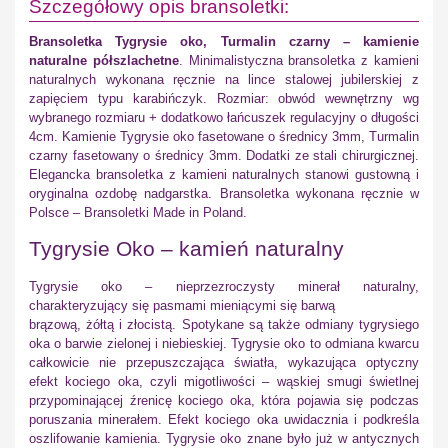
Szczegółowy opis bransoletki:
Bransoletka Tygrysie oko, Turmalin czarny – kamienie
naturalne półszlachetne
. Minimalistyczna bransoletka z kamieni
naturalnych wykonana ręcznie na lince stalowej jubilerskiej z
zapięciem typu karabińczyk. Rozmiar: obwód wewnętrzny wg
wybranego rozmiaru + dodatkowo łańcuszek regulacyjny o długości
4cm. Kamienie Tygrysie oko fasetowane o średnicy 3mm, Turmalin
czarny fasetowany o średnicy 3mm. Dodatki ze stali chirurgicznej.
Elegancka bransoletka z kamieni naturalnych stanowi gustowną i
oryginalna ozdobę nadgarstka. Bransoletka wykonana ręcznie w
Polsce – Bransoletki Made in Poland.
Tygrysie Oko – kamień naturalny
Tygrysie oko – nieprzezroczysty minerał naturalny,
charakteryzujący się pasmami mieniącymi się barwą
brązową, żółtą i złocistą. Spotykane są także odmiany tygrysiego
oka o barwie zielonej i niebieskiej. Tygrysie oko to odmiana kwarcu
całkowicie nie przepuszczająca światła, wykazująca optyczny
efekt kociego oka, czyli migotliwości – wąskiej smugi świetlnej
przypominającej źrenicę kociego oka, która pojawia się podczas
poruszania minerałem. Efekt kociego oka uwidacznia i podkreśla
oszlifowanie kamienia. Tygrysie oko znane było już w antycznych