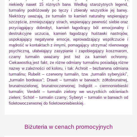
niekiedy nawet 15 różnych barw. Według starożytnych legend,
turmaliny podróżowały po tęczy i zbierały wszystkie jej barwy.
Niektórzy uważają, że turmalin to kamień naturalny wspierający
szczęście, zmniejszający strach, wspierający pewność siebie oraz
przyciągający dobrobyt, kamień łagodzący ból emocjonalny i
destrukcyjne uczucia, kamień łagodzący huśtawki nastrojów,
uspokajający negatywne emocje, wprowadzający współczucie i
mądrość w kontaktach z innymi, pomagający utrzymać równowagę
psychiczną, ułatwiający zasypianie i zapobiegający koszmarom,
czarny turmalin uważany jest też za kamień ochronny.
Ciekawostką jest fakt, że różne odmiany turmalinu posiadają różne
nazwy w zależności od koloru, i tak: Achroit – bezbarwna odmiana
turmalinu; Rubelit – czerwony turmalin, tzw. „turmalin syberyjski”,
„turmalin bordeaux”; Drawit – turmalin w barwach: żółtobrunatnej,
brunatnozielonej, brunatnoczerwonej; Indigolit – ciemnoniebieski
turmalin; Verdelit – turmalin zielony we wszystkich odcieniach
zieleni; Schörl – turmalin czarny; Syberyt – turmalin w barwach od
fioletowoczerwonej do fioletowoniebieskiej.
Biżuteria w cenach promocyjnych