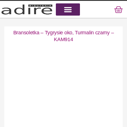
KAMIENIE NATURALNE
KAMIENIE SZLACHETNE
STAL CHIRURGICZNA
Bransoletka – Tygrysie oko, Turmalin czarny –
KAM914