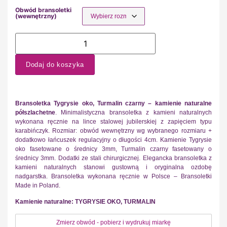
Obwód bransoletki
(wewnętrzny)
Dodaj do koszyka
Bransoletka Tygrysie oko, Turmalin czarny – kamienie naturalne
półszlachetne
. Minimalistyczna bransoletka z kamieni naturalnych
wykonana ręcznie na lince stalowej jubilerskiej z zapięciem typu
karabińczyk. Rozmiar: obwód wewnętrzny wg wybranego rozmiaru +
dodatkowo łańcuszek regulacyjny o długości 4cm. Kamienie Tygrysie
oko fasetowane o średnicy 3mm, Turmalin czarny fasetowany o
średnicy 3mm. Dodatki ze stali chirurgicznej. Elegancka bransoletka z
kamieni naturalnych stanowi gustowną i oryginalna ozdobę
nadgarstka. Bransoletka wykonana ręcznie w Polsce – Bransoletki
Made in Poland.
Kamienie naturalne: TYGRYSIE OKO, TURMALIN
Zmierz obwód - pobierz i wydrukuj miarkę