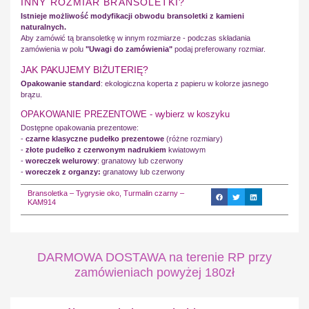
INNY ROZMIAR BRANSOLETKI?
Istnieje możliwość modyfikacji obwodu bransoletki z kamieni
naturalnych.
Aby zamówić tą bransoletkę w innym rozmiarze - podczas składania
zamówienia w polu
"Uwagi do zamówienia"
podaj preferowany rozmiar.
JAK PAKUJEMY BIŻUTERIĘ?
Opakowanie standard
: ekologiczna koperta z papieru w kolorze jasnego
brązu.
OPAKOWANIE PREZENTOWE - wybierz w koszyku
Dostępne opakowania prezentowe:
-
czarne klasyczne pudełko prezentowe
(różne rozmiary)
-
złote pudełko z czerwonym nadrukiem
kwiatowym
-
woreczek welurowy
: granatowy lub czerwony
-
woreczek z organzy:
granatowy lub czerwony
Bransoletka – Tygrysie oko, Turmalin czarny –
KAM914
DARMOWA DOSTAWA na terenie RP przy
zamówieniach powyżej 180zł