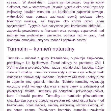
czasach. W starożytnym Egipcie symbolizowało boginię wojny
Sekhmet, zaś w starożytnym Rzymie tygrysie oko nosili rzymscy
wojownicy, bowiem wierzono, że kamień ten zapewnia odwagę,
wytrwałość oraz pomaga zachować spokój podczas bitwy.
Niektórzy uważają, że Tygrysie oko chroni przed „złym
spojrzeniem”. Tygrysie oko nazywane jest kamieniem obfitości –
zapewnia powodzenie w finansach oraz pomaga zapanować nad
nadmiernym wydawaniem pieniędzy, pomaga też w pracy nad
własnymi emocjami, przynosi radość i poprawia nastrój.
Turmalin – kamień naturalny
Turmalin – minerał z grupy krzemianów, o pokroju słupkowym,
pręcikowym lub igiełkowym. Został odkryty na przełomie XVII i
XVIII wieku u wybrzeży Włoch przez holenderskich kupców, którzy
zielone turmaliny uznali za szmaragdy i przez cały kolejny wiek
właśnie za takowe były uważane. Dopiero w XIX wieku odkryto, że
to zupełnie inny gatunek minerału. Niektóre turmaliny wykazują
optyczny efekt kociego oka oraz zmianę barwy w zależności od
polaryzacji światła. Turmaliny po podgrzaniu przyciągają popiół,
kurz i skrawki papieru. Turmaliny to kamienie półszlachetne,
charakteryzujące się przede wszystkim różnorodnością barw – od
bezbarwnej, przez różową, zieloną, niebieską, różowo zieloną, aż
po barwę czarną. Pojedyncze kryształy turmalinu zawierają