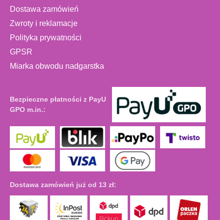
Dostawa zamówień
Zwroty i reklamacje
Polityka prywatności
GPSR
Miarka obwodu nadgarstka
Bezpieczne płatności z PayU
GPO m.in.:
Dostawa zamówień już od 13 zł: