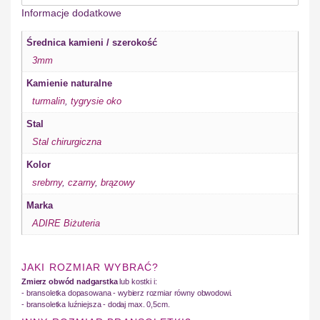
Informacje dodatkowe
Średnica kamieni / szerokość
3mm
Kamienie naturalne
turmalin
,
tygrysie oko
Stal
Stal chirurgiczna
Kolor
srebrny
,
czarny
,
brązowy
Marka
ADIRE Biżuteria
JAKI ROZMIAR WYBRAĆ?
Zmierz obwód nadgarstka
lub kostki i:
- bransoletka dopasowana - wybierz rozmiar równy obwodowi.
- bransoletka luźniejsza - dodaj max. 0,5cm.