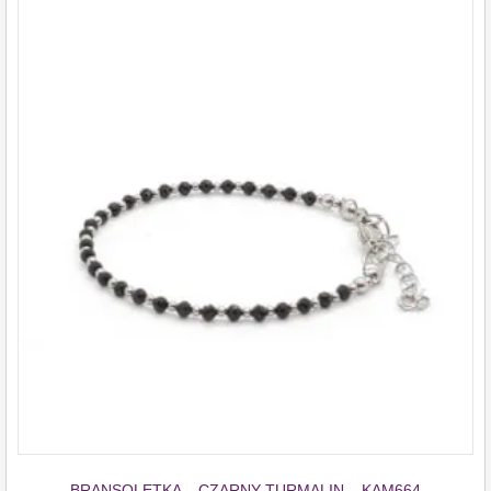
BRANSOLETKA – CZARNY TURMALIN – KAM664