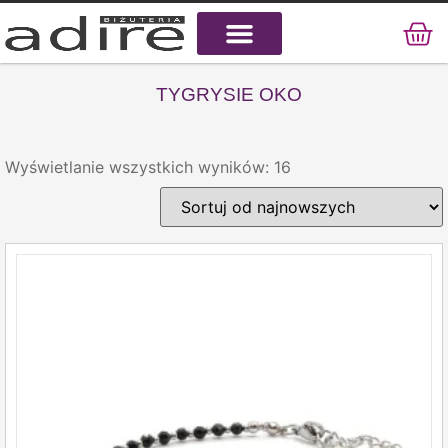
KAMIENIE NATURALNE
KAMIENIE SZLACHETNE
STAL CHIRURGICZNA
TYGRYSIE OKO
Wyświetlanie wszystkich wyników: 16