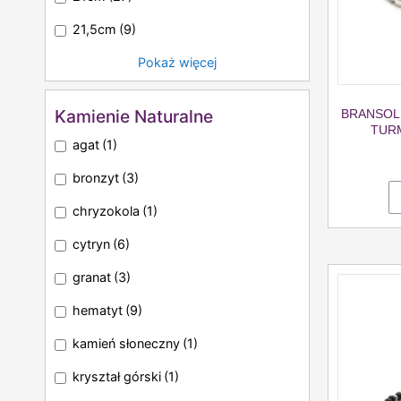
21,5cm
(9)
Pokaż więcej
Kamienie Naturalne
BRANSOLE
TURM
agat
(1)
bronzyt
(3)
chryzokola
(1)
cytryn
(6)
granat
(3)
hematyt
(9)
kamień słoneczny
(1)
kryształ górski
(1)