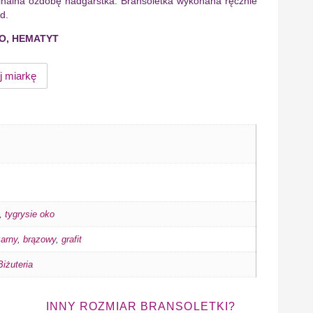
ginalna ozdobę nadgarstka. Bransoletka wykonana ręcznie
d.
KO, HEMATYT
j miarkę
,
tygrysie oko
arny
,
brązowy
,
grafit
iżuteria
INNY ROZMIAR BRANSOLETKI?