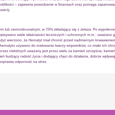
em obfitości – zapewnia powodzenie w finansach oraz pomaga zapano
astrój.
nym lub ciemnobrunatnym, w 70% składający się z żelaza. Po wypolerow
zypisywano wiele właściwości leczniczych i ochronnych m.in.: uważano 
ż wierzono, że Hematyt miał chronić przed nadmiernym krwawieniem i 
 hematytu używano do malowania twarzy wojowników, co miało ich chro
ez niektórych uważany jest przez wielu za kamień szczęścia, kamień z
ień budzący radość życia i dodający chęci do działania, dobrze wpły
poprawia odporność na stres.