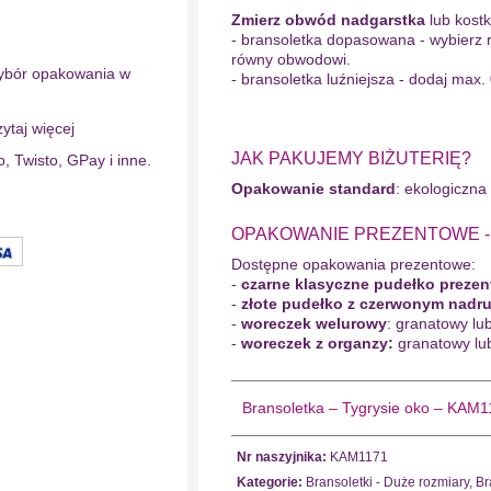
Zmierz obwód nadgarstka
lub kostki
- bransoletka dopasowana - wybierz 
równy obwodowi.
ybór opakowania w
- bransoletka luźniejsza - dodaj max.
ytaj więcej
JAK PAKUJEMY BIŻUTERIĘ?
o, Twisto, GPay i inne.
Opakowanie standard
: ekologiczna
OPAKOWANIE PREZENTOWE - wy
Dostępne opakowania prezentowe:
-
czarne klasyczne pudełko preze
-
złote pudełko z czerwonym nadr
-
woreczek welurowy
: granatowy lu
-
woreczek z organzy:
granatowy lu
Bransoletka – Tygrysie oko – KAM
Nr naszyjnika:
KAM1171
Kategorie:
Bransoletki - Duże rozmiary
,
Br