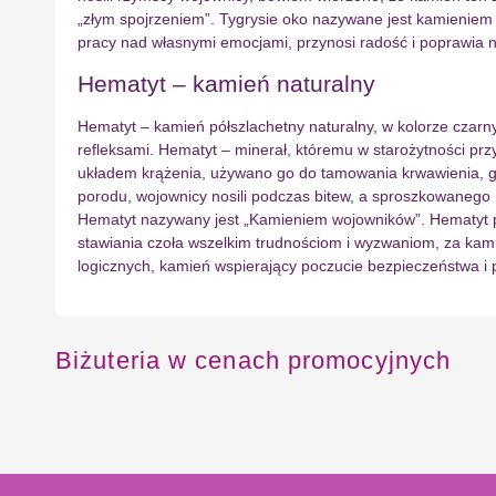
„złym spojrzeniem”. Tygrysie oko nazywane jest kamieni
pracy nad własnymi emocjami, przynosi radość i poprawia n
Hematyt – kamień naturalny
Hematyt – kamień półszlachetny naturalny, w kolorze czar
refleksami. Hematyt – minerał, któremu w starożytności pr
układem krążenia, używano go do tamowania krwawienia, gdy
porodu, wojownicy nosili podczas bitew, a sproszkowanego
Hematyt nazywany jest „Kamieniem wojowników”. Hematyt prz
stawiania czoła wszelkim trudnościom i wyzwaniom, za kam
logicznych, kamień wspierający poczucie bezpieczeństwa i 
Biżuteria w cenach promocyjnych