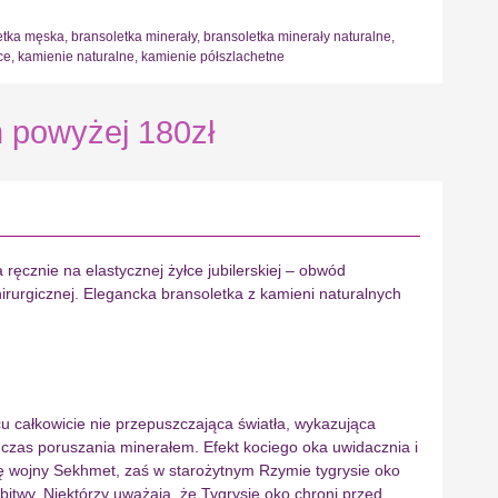
etka męska
,
bransoletka minerały
,
bransoletka minerały naturalne
,
ce
,
kamienie naturalne
,
kamienie półszlachetne
powyżej 180zł
ręcznie na elastycznej żyłce jubilerskiej – obwód
irurgicznej. Elegancka bransoletka z kamieni naturalnych
rcu całkowicie nie przepuszczająca światła, wykazująca
odczas poruszania minerałem. Efekt kociego oka uwidacznia i
ię wojny Sekhmet, zaś w starożytnym Rzymie tygrysie oko
twy. Niektórzy uważają, że Tygrysie oko chroni przed