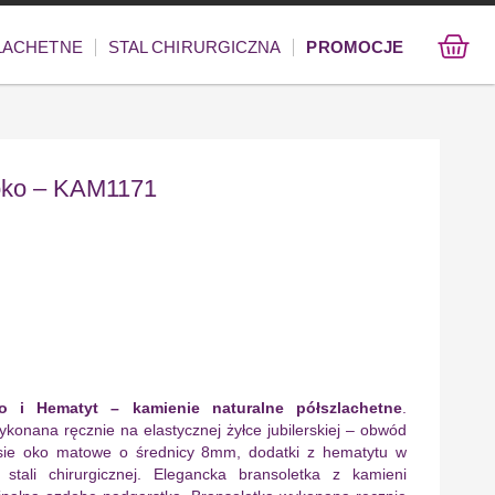
ZLACHETNE
STAL CHIRURGICZNA
PROMOCJE
 oko – KAM1171
o i Hematyt – kamienie naturalne półszlachetne
.
konana ręcznie na elastycznej żyłce jubilerskiej – obwód
sie oko matowe o średnicy 8mm, dodatki z hematytu w
stali chirurgicznej. Elegancka bransoletka z kamieni