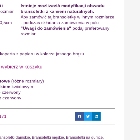
 i:
Istnieje możliwość modyfikacji obwodu
rozmiar
bransoletki z kamieni naturalnych.
Aby zamówić tą bransoletkę w innym rozmiarze
 0,5cm.
- podczas składania zamówienia w polu
"Uwagi do zamówienia"
podaj preferowany
rozmiar.
 koperta z papieru w kolorze jasnego brązu.
bierz w koszyku
ntowe
(różne rozmiary)
ukiem
kwiatowym
b czerwony
b czerwony
1171
ansoletki damskie
,
Bransoletki męskie
,
Bransoletki na gumce
,