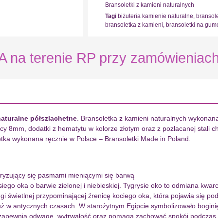
Bransoletki z kamieni naturalnych
Tagi
biżuteria kamienie naturalne
,
bransol
bransoletka z kamieni
,
bransoletki na gum
 terenie RP przy zamówieniach 
naturalne półszlachetne
. Bransoletka z kamieni naturalnych wykonana 
 8mm, dodatki z hematytu w kolorze złotym oraz z pozłacanej stali ch
etka wykonana ręcznie w Polsce – Bransoletki Made in Poland.
teryzujący się pasmami mieniącymi się barwą
siego oka o barwie zielonej i niebieskiej. Tygrysie oko to odmiana kwa
ugi świetlnej przypominającej źrenicę kociego oka, która pojawia się p
już w antycznych czasach. W starożytnym Egipcie symbolizowało bogin
 zapewnia odwagę, wytrwałość oraz pomaga zachować spokój podczas bi