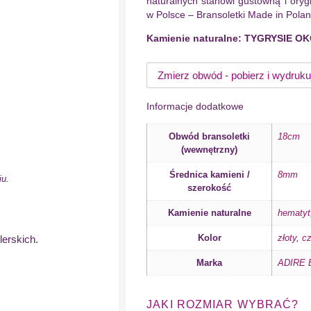
naturalnych stanowi gustowną i ory
w Polsce – Bransoletki Made in Polan
Kamienie naturalne: TYGRYSIE O
Zmierz obwód - pobierz i wydruku
Informacje dodatkowe
Obwód bransoletki
18cm
(wewnętrzny)
Średnica kamieni /
8mm
iu.
szerokość
Kamienie naturalne
hematyt
Kolor
złoty
,
cz
lerskich.
Marka
ADIRE B
JAKI ROZMIAR WYBRAĆ?