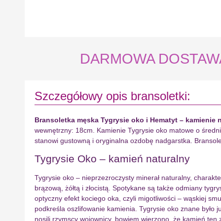
DARMOWA DOSTAWA na
Szczegółowy opis bransoletki:
Bransoletka męska Tygrysie oko i Hematyt – kamienie 
wewnętrzny: 18cm. Kamienie Tygrysie oko matowe o średnicy
stanowi gustowną i oryginalna ozdobę nadgarstka. Bransol
Tygrysie Oko – kamień naturalny
Tygrysie oko – nieprzezroczysty minerał naturalny, charak
brązową, żółtą i złocistą. Spotykane są także odmiany tygry
optyczny efekt kociego oka, czyli migotliwości – wąskiej sm
podkreśla oszlifowanie kamienia. Tygrysie oko znane było 
nosili rzymscy wojownicy, bowiem wierzono, że kamień ten