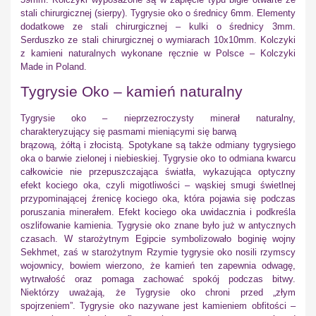
stali chirurgicznej (sierpy). Tygrysie oko o średnicy 6mm. Elementy
dodatkowe ze stali chirurgicznej – kulki o średnicy 3mm.
Serduszko ze stali chirurgicznej o wymiarach 10x10mm. Kolczyki
z kamieni naturalnych wykonane ręcznie w Polsce – Kolczyki
Made in Poland.
Tygrysie Oko – kamień naturalny
Tygrysie oko – nieprzezroczysty minerał naturalny,
charakteryzujący się pasmami mieniącymi się barwą
brązową, żółtą i złocistą. Spotykane są także odmiany tygrysiego
oka o barwie zielonej i niebieskiej. Tygrysie oko to odmiana kwarcu
całkowicie nie przepuszczająca światła, wykazująca optyczny
efekt kociego oka, czyli migotliwości – wąskiej smugi świetlnej
przypominającej źrenicę kociego oka, która pojawia się podczas
poruszania minerałem. Efekt kociego oka uwidacznia i podkreśla
oszlifowanie kamienia. Tygrysie oko znane było już w antycznych
czasach. W starożytnym Egipcie symbolizowało boginię wojny
Sekhmet, zaś w starożytnym Rzymie tygrysie oko nosili rzymscy
wojownicy, bowiem wierzono, że kamień ten zapewnia odwagę,
wytrwałość oraz pomaga zachować spokój podczas bitwy.
Niektórzy uważają, że Tygrysie oko chroni przed „złym
spojrzeniem”. Tygrysie oko nazywane jest kamieniem obfitości –