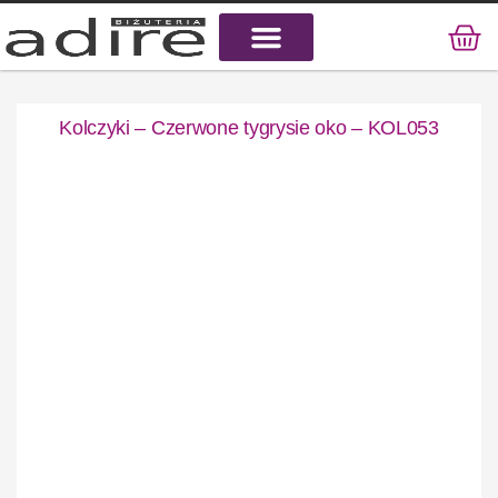
KAMIENIE NATURALNE
KAMIENIE SZLACHETNE
STAL CHIRURGICZNA
Kolczyki – Czerwone tygrysie oko – KOL053