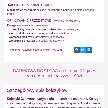
JAK PAKUJEMY BIŻUTERIĘ?
Opakowanie standard
: ekologiczna koperta z papieru w kolorze jasnego
brązu.
OPAKOWANIE PREZENTOWE - wybierz w koszyku
Dostępne opakowania prezentowe:
-
czarne klasyczne pudełko prezentowe
(różne rozmiary)
-
złote pudełko z czerwonym nadrukiem
kwiatowym
-
woreczek welurowy
: granatowy lub czerwony
-
woreczek z organzy:
granatowy lub czerwony
Kolczyki – Czerwone tygrysie oko – KOL053
DARMOWA DOSTAWA na terenie RP przy
zamówieniach powyżej 180zł
Szczegółowy opis kolczyków:
Kolczyki Czerwone tygrysie oko – kamienie naturalne.
Kolczyki
z kamieni naturalnych wykonane ręcznie. Długość kolczyka wynosi
59mm. Kolczyki wyposażone są w zapięcie typu bigle otwarte ze