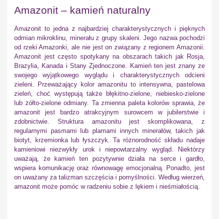
Amazonit – kamień naturalny
Amazonit to jedna z najbardziej charakterystycznych i pięknych
odmian mikroklinu, minerału z grupy skaleni. Jego nazwa pochodzi
od rzeki Amazonki, ale nie jest on związany z regionem Amazonii.
Amazonit jest często spotykany na obszarach takich jak Rosja,
Brazylia, Kanada i Stany Zjednoczone. Kamień ten jest znany ze
swojego wyjątkowego wyglądu i charakterystycznych odcieni
zieleni. Przeważający kolor amazonitu to intensywna, pastelowa
zieleń, choć występują także błękitno-zielone, niebiesko-zielone
lub żółto-zielone odmiany. Ta zmienna paleta kolorów sprawia, że
amazonit jest bardzo atrakcyjnym surowcem w jubilerstwie i
zdobnictwie. Struktura amazonitu jest skomplikowana, z
regularnymi pasmami lub plamami innych minerałów, takich jak
biotyt, krzemionka lub łyszczyk. Ta różnorodność składu nadaje
kamieniowi niezwykły urok i niepowtarzalny wygląd. Niektórzy
uważają, że kamień ten pozytywnie działa na serce i gardło,
wspiera komunikację oraz równowagę emocjonalną. Ponadto, jest
on uważany za talizman szczęścia i pomyślności. Według wierzeń,
amazonit może pomóc w radzeniu sobie z lękiem i nieśmiałością.