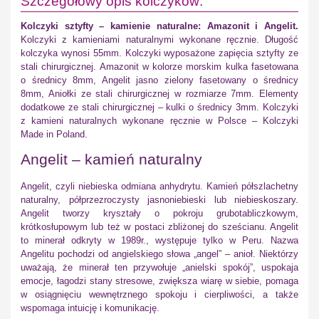
Szczegółowy opis kolczyków:
Kolczyki sztyfty – kamienie naturalne: Amazonit i Angelit.
Kolczyki z kamieniami naturalnymi wykonane ręcznie. Długość
kolczyka wynosi 55mm. Kolczyki wyposażone zapięcia sztyfty ze
stali chirurgicznej. Amazonit w kolorze morskim kulka fasetowana
o średnicy 8mm, Angelit jasno zielony fasetowany o średnicy
8mm, Aniołki ze stali chirurgicznej w rozmiarze 7mm. Elementy
dodatkowe ze stali chirurgicznej – kulki o średnicy 3mm. Kolczyki
z kamieni naturalnych wykonane ręcznie w Polsce – Kolczyki
Made in Poland.
Angelit – kamień naturalny
Angelit, czyli niebieska odmiana anhydrytu. Kamień półszlachetny
naturalny, półprzezroczysty jasnoniebieski lub niebieskoszary.
Angelit tworzy kryształy o pokroju grubotabliczkowym,
krótkosłupowym lub też w postaci zbliżonej do sześcianu. Angelit
to minerał odkryty w 1989r., występuje tylko w Peru. Nazwa
Angelitu pochodzi od angielskiego słowa „angel” – anioł. Niektórzy
uważają, że minerał ten przywołuje „anielski spokój”, uspokaja
emocje, łagodzi stany stresowe, zwiększa wiarę w siebie, pomaga
w osiągnięciu wewnętrznego spokoju i cierpliwości, a także
wspomaga intuicję i komunikację.