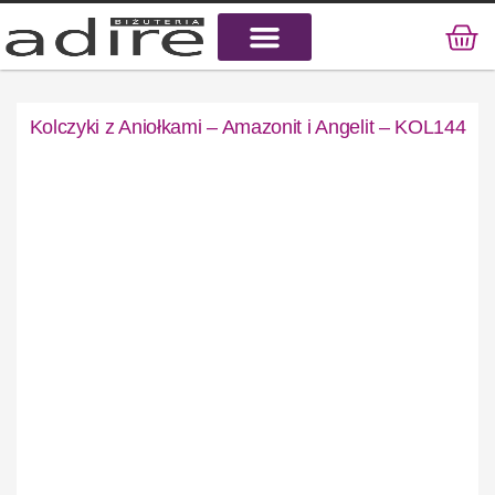
KAMIENIE NATURALNE
KAMIENIE SZLACHETNE
STAL CHIRURGICZNA
Kolczyki z Aniołkami – Amazonit i Angelit – KOL144