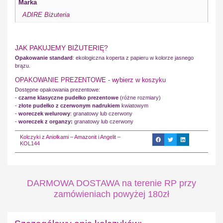
Marka
ADIRE Biżuteria
JAK PAKUJEMY BIŻUTERIĘ?
Opakowanie standard
: ekologiczna koperta z papieru w kolorze jasnego
brązu.
OPAKOWANIE PREZENTOWE - wybierz w koszyku
Dostępne opakowania prezentowe:
-
czarne klasyczne pudełko prezentowe
(różne rozmiary)
-
złote pudełko z czerwonym nadrukiem
kwiatowym
-
woreczek welurowy
: granatowy lub czerwony
-
woreczek z organzy:
granatowy lub czerwony
Kolczyki z Aniołkami – Amazonit i Angelit –
KOL144
DARMOWA DOSTAWA na terenie RP przy
zamówieniach powyżej 180zł