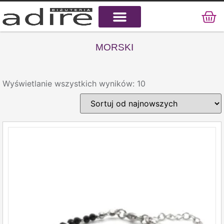
KAMIENIE NATURALNE
KAMIENIE SZLACHETNE
STAL CHIRURGICZNA
MORSKI
Wyświetlanie wszystkich wyników: 10