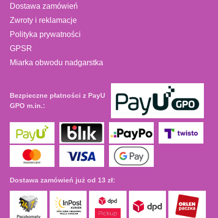
Dostawa zamówień
Zwroty i reklamacje
Polityka prywatności
GPSR
Miarka obwodu nadgarstka
Bezpieczne płatności z PayU
GPO m.in.:
Dostawa zamówień już od 13 zł: