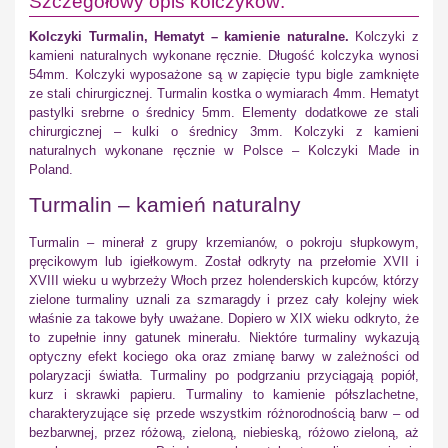
Szczegółowy opis kolczyków:
Kolczyki Turmalin, Hematyt – kamienie naturalne.
Kolczyki z
kamieni naturalnych wykonane ręcznie. Długość kolczyka wynosi
54mm. Kolczyki wyposażone są w zapięcie typu bigle zamknięte
ze stali chirurgicznej. Turmalin kostka o wymiarach 4mm. Hematyt
pastylki srebrne o średnicy 5mm. Elementy dodatkowe ze stali
chirurgicznej – kulki o średnicy 3mm. Kolczyki z kamieni
naturalnych wykonane ręcznie w Polsce – Kolczyki Made in
Poland.
Turmalin – kamień naturalny
Turmalin – minerał z grupy krzemianów, o pokroju słupkowym,
pręcikowym lub igiełkowym. Został odkryty na przełomie XVII i
XVIII wieku u wybrzeży Włoch przez holenderskich kupców, którzy
zielone turmaliny uznali za szmaragdy i przez cały kolejny wiek
właśnie za takowe były uważane. Dopiero w XIX wieku odkryto, że
to zupełnie inny gatunek minerału. Niektóre turmaliny wykazują
optyczny efekt kociego oka oraz zmianę barwy w zależności od
polaryzacji światła. Turmaliny po podgrzaniu przyciągają popiół,
kurz i skrawki papieru. Turmaliny to kamienie półszlachetne,
charakteryzujące się przede wszystkim różnorodnością barw – od
bezbarwnej, przez różową, zieloną, niebieską, różowo zieloną, aż