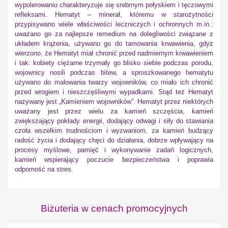
wypolerowaniu charakteryzuje się srebrnym połyskiem i tęczowymi
refleksami. Hematyt – minerał, któremu w starożytności
przypisywano wiele właściwości leczniczych i ochronnych m.in.:
uważano go za najlepsze remedium na dolegliwości związane z
układem krążenia, używano go do tamowania krwawienia, gdyż
wierzono, że Hematyt miał chronić przed nadmiernym krwawieniem
i tak: kobiety ciężarne trzymały go blisko siebie podczas porodu,
wojownicy nosili podczas bitew, a sproszkowanego hematytu
używano do malowania twarzy wojowników, co miało ich chronić
przed wrogiem i nieszczęśliwymi wypadkami. Stąd też Hematyt
nazywany jest „Kamieniem wojowników”. Hematyt przez niektórych
uważany jest przez wielu za kamień szczęścia, kamień
zwiększający pokłady energii, dodający odwagi i siły do stawiania
czoła wszelkim trudnościom i wyzwaniom, za kamień budzący
radość życia i dodający chęci do działania, dobrze wpływający na
procesy myślowe, pamięć i wykonywanie zadań logicznych,
kamień wspierający poczucie bezpieczeństwa i poprawia
odporność na stres.
Biżuteria w cenach promocyjnych