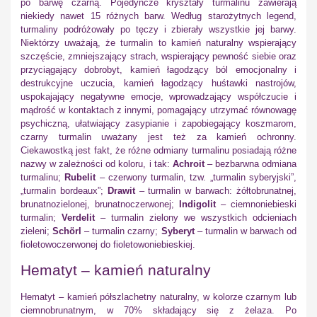
po barwę czarną. Pojedyncze kryształy turmalinu zawierają
niekiedy nawet 15 różnych barw. Według starożytnych legend,
turmaliny podróżowały po tęczy i zbierały wszystkie jej barwy.
Niektórzy uważają, że turmalin to kamień naturalny wspierający
szczęście, zmniejszający strach, wspierający pewność siebie oraz
przyciągający dobrobyt, kamień łagodzący ból emocjonalny i
destrukcyjne uczucia, kamień łagodzący huśtawki nastrojów,
uspokajający negatywne emocje, wprowadzający współczucie i
mądrość w kontaktach z innymi, pomagający utrzymać równowagę
psychiczną, ułatwiający zasypianie i zapobiegający koszmarom,
czarny turmalin uważany jest też za kamień ochronny.
Ciekawostką jest fakt, że różne odmiany turmalinu posiadają różne
nazwy w zależności od koloru, i tak:
Achroit
– bezbarwna odmiana
turmalinu;
Rubelit
– czerwony turmalin, tzw. „turmalin syberyjski”,
„turmalin bordeaux”;
Drawit
– turmalin w barwach: żółtobrunatnej,
brunatnozielonej, brunatnoczerwonej;
Indigolit
– ciemnoniebieski
turmalin;
Verdelit
– turmalin zielony we wszystkich odcieniach
zieleni;
Schörl
– turmalin czarny;
Syberyt
– turmalin w barwach od
fioletowoczerwonej do fioletowoniebieskiej.
Hematyt – kamień naturalny
Hematyt – kamień półszlachetny naturalny, w kolorze czarnym lub
ciemnobrunatnym, w 70% składający się z żelaza. Po