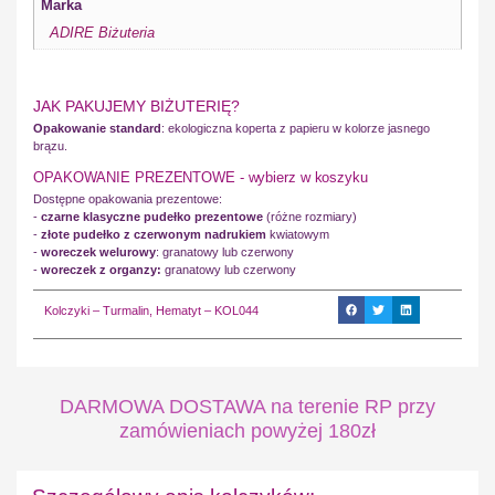
Marka
ADIRE Biżuteria
JAK PAKUJEMY BIŻUTERIĘ?
Opakowanie standard
: ekologiczna koperta z papieru w kolorze jasnego
brązu.
OPAKOWANIE PREZENTOWE - wybierz w koszyku
Dostępne opakowania prezentowe:
-
czarne klasyczne pudełko prezentowe
(różne rozmiary)
-
złote pudełko z czerwonym nadrukiem
kwiatowym
-
woreczek welurowy
: granatowy lub czerwony
-
woreczek z organzy:
granatowy lub czerwony
Kolczyki – Turmalin, Hematyt – KOL044
DARMOWA DOSTAWA na terenie RP przy
zamówieniach powyżej 180zł