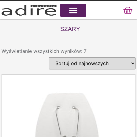
KAMIENIE NATURALNE
KAMIENIE SZLACHETNE
STAL CHIRURGICZNA
SZARY
Wyświetlanie wszystkich wyników: 7