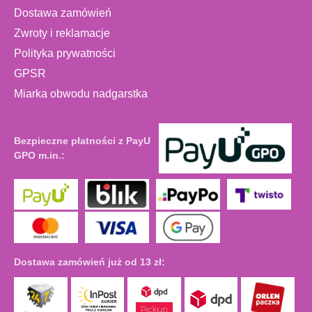
Dostawa zamówień
Zwroty i reklamacje
Polityka prywatności
GPSR
Miarka obwodu nadgarstka
Bezpieczne płatności z PayU
GPO m.in.:
Dostawa zamówień już od 13 zł: