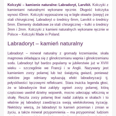
Kolczyki – kamienie naturalne: Labradoryt, Larvikit.
Kolczyki z
kamieniami naturalnymi wykonane ręcznie. Długość kolczyka
wynosi 43mm. Kolczyki wyposażone są w bigle otwarte (sierpy) ze
stali chirurgicznej. Labradoryt o średnicy 6mm, Larvikit o średnicy
5mm. Elementy dodatkowe ze stali chirurgicznej – kulki o średnicy
3mm i 2mm. Kolczyki z kamieni naturalnych wykonane ręcznie w
Polsce – Kolczyki Made in Poland.
Labradoryt – kamień naturalny
Labradoryt – minerał naturalny z gromady krzemianów, skała
magmowa składająca się z glinokrzemianu wapnia i glinokrzemianu
sodu. Labradoryt był bardzo popularny w jubilerstwie już w XVIII
wieku – szczególnie we Francji i w Anglii. Nazywany jest
kamieniem zorzy polarnej lub też świątynią gwiazd, ponieważ
niektóre jego odmiany wykazują efekt labradoryzacji tj.
połyskliwości tęczowymi refleksami. Stara inuicka legenda głosi,
że w labradorycie tkwi zaklęty ognień zorzy polarnej, którą
częściowo uwolnił dzielny wojownik, mocno uderzając włócznią w
skałę. Reszta zorzy polarnej tkwi nadal zaklęta w skałach i to
właśnie jej labradoryt zawdzięcza swoją wielokolorową iryzację.
Niektórzy wierzą, że labradoryt to kamień przemian i zmian w
życiu, a także minerał przypomnienia – ma przypominać ludziom