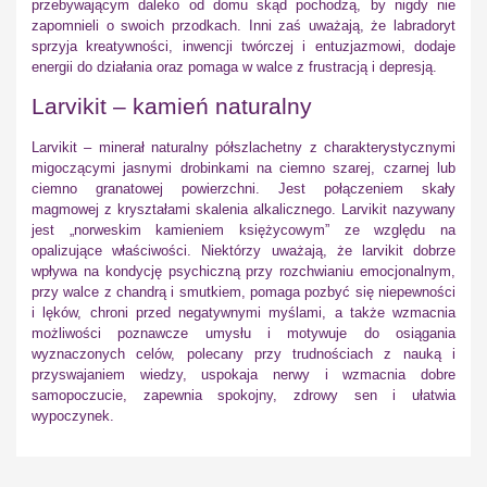
przebywającym daleko od domu skąd pochodzą, by nigdy nie
zapomnieli o swoich przodkach. Inni zaś uważają, że labradoryt
sprzyja kreatywności, inwencji twórczej i entuzjazmowi, dodaje
energii do działania oraz pomaga w walce z frustracją i depresją.
Larvikit – kamień naturalny
Larvikit – minerał naturalny półszlachetny z charakterystycznymi
migoczącymi jasnymi drobinkami na ciemno szarej, czarnej lub
ciemno granatowej powierzchni. Jest połączeniem skały
magmowej z kryształami skalenia alkalicznego. Larvikit nazywany
jest „norweskim kamieniem księżycowym” ze względu na
opalizujące właściwości. Niektórzy uważają, że larvikit dobrze
wpływa na kondycję psychiczną przy rozchwianiu emocjonalnym,
przy walce z chandrą i smutkiem, pomaga pozbyć się niepewności
i lęków, chroni przed negatywnymi myślami, a także wzmacnia
możliwości poznawcze umysłu i motywuje do osiągania
wyznaczonych celów, polecany przy trudnościach z nauką i
przyswajaniem wiedzy, uspokaja nerwy i wzmacnia dobre
samopoczucie, zapewnia spokojny, zdrowy sen i ułatwia
wypoczynek.