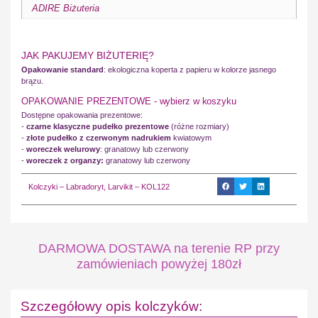
ADIRE Biżuteria
JAK PAKUJEMY BIŻUTERIĘ?
Opakowanie standard
: ekologiczna koperta z papieru w kolorze jasnego
brązu.
OPAKOWANIE PREZENTOWE - wybierz w koszyku
Dostępne opakowania prezentowe:
-
czarne klasyczne pudełko prezentowe
(różne rozmiary)
-
złote pudełko z czerwonym nadrukiem
kwiatowym
-
woreczek welurowy
: granatowy lub czerwony
-
woreczek z organzy:
granatowy lub czerwony
Kolczyki – Labradoryt, Larvikit – KOL122
DARMOWA DOSTAWA na terenie RP przy
zamówieniach powyżej 180zł
Szczegółowy opis kolczyków: