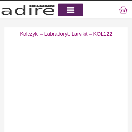
KAMIENIE NATURALNE
KAMIENIE SZLACHETNE
STAL CHIRURGICZNA
Kolczyki – Labradoryt, Larvikit – KOL122