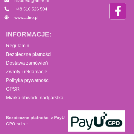
bizuteria@adire.pl
+48 516 526 504
www.adire.pl
INFORMACJE:
Regulamin
Bezpieczne płatności
Dostawa zamówień
Zwroty i reklamacje
Polityka prywatności
GPSR
Miarka obwodu nadgarstka
Bezpieczne płatności z PayU
GPO m.in.: