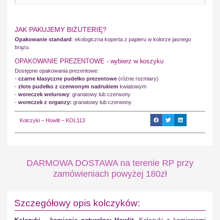
JAK PAKUJEMY BIŻUTERIĘ?
Opakowanie standard
: ekologiczna koperta z papieru w kolorze jasnego
brązu.
OPAKOWANIE PREZENTOWE - wybierz w koszyku
Dostępne opakowania prezentowe:
-
czarne klasyczne pudełko prezentowe
(różne rozmiary)
-
złote pudełko z czerwonym nadrukiem
kwiatowym
-
woreczek welurowy
: granatowy lub czerwony
-
woreczek z organzy:
granatowy lub czerwony
Kolczyki – Howlit – KOL113
DARMOWA DOSTAWA na terenie RP przy
zamówieniach powyżej 180zł
Szczegółowy opis kolczyków: