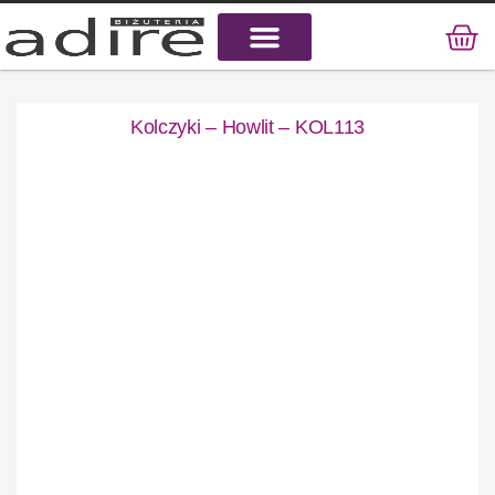
KAMIENIE NATURALNE
KAMIENIE SZLACHETNE
STAL CHIRURGICZNA
Kolczyki – Howlit – KOL113