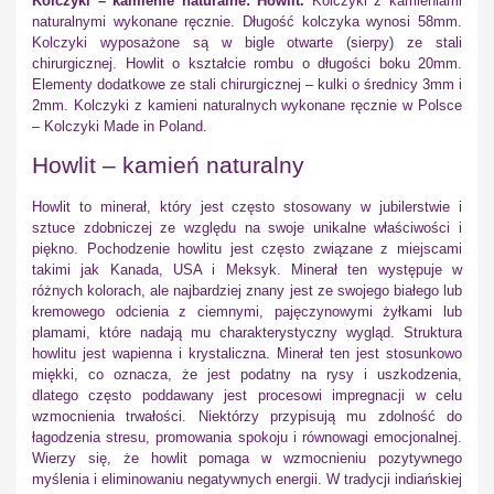
Kolczyki – kamienie naturalne: Howlit.
Kolczyki z kamieniami
naturalnymi wykonane ręcznie. Długość kolczyka wynosi 58mm.
Kolczyki wyposażone są w bigle otwarte (sierpy) ze stali
chirurgicznej. Howlit o kształcie rombu o długości boku 20mm.
Elementy dodatkowe ze stali chirurgicznej – kulki o średnicy 3mm i
2mm. Kolczyki z kamieni naturalnych wykonane ręcznie w Polsce
– Kolczyki Made in Poland.
Howlit – kamień naturalny
Howlit to minerał, który jest często stosowany w jubilerstwie i
sztuce zdobniczej ze względu na swoje unikalne właściwości i
piękno. Pochodzenie howlitu jest często związane z miejscami
takimi jak Kanada, USA i Meksyk. Minerał ten występuje w
różnych kolorach, ale najbardziej znany jest ze swojego białego lub
kremowego odcienia z ciemnymi, pajęczynowymi żyłkami lub
plamami, które nadają mu charakterystyczny wygląd. Struktura
howlitu jest wapienna i krystaliczna. Minerał ten jest stosunkowo
miękki, co oznacza, że jest podatny na rysy i uszkodzenia,
dlatego często poddawany jest procesowi impregnacji w celu
wzmocnienia trwałości. Niektórzy przypisują mu zdolność do
łagodzenia stresu, promowania spokoju i równowagi emocjonalnej.
Wierzy się, że howlit pomaga w wzmocnieniu pozytywnego
myślenia i eliminowaniu negatywnych energii. W tradycji indiańskiej