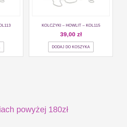
OL113
KOLCZYKI – HOWLIT – KOL115
39,00
zł
A
DODAJ DO KOSZYKA
ch powyżej 180zł