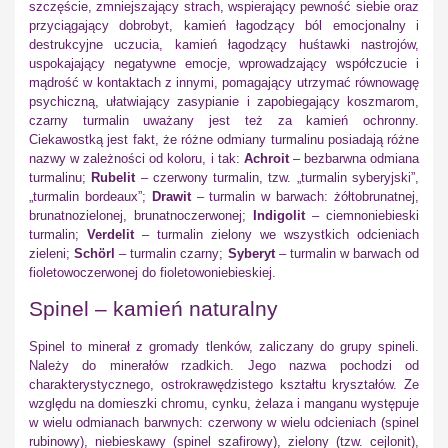
szczęście, zmniejszający strach, wspierający pewność siebie oraz
przyciągający dobrobyt, kamień łagodzący ból emocjonalny i
destrukcyjne uczucia, kamień łagodzący huśtawki nastrojów,
uspokajający negatywne emocje, wprowadzający współczucie i
mądrość w kontaktach z innymi, pomagający utrzymać równowagę
psychiczną, ułatwiający zasypianie i zapobiegający koszmarom,
czarny turmalin uważany jest też za kamień ochronny.
Ciekawostką jest fakt, że różne odmiany turmalinu posiadają różne
nazwy w zależności od koloru, i tak:
Achroit
– bezbarwna odmiana
turmalinu;
Rubelit
– czerwony turmalin, tzw. „turmalin syberyjski”,
„turmalin bordeaux”;
Drawit
– turmalin w barwach: żółtobrunatnej,
brunatnozielonej, brunatnoczerwonej;
Indigolit
– ciemnoniebieski
turmalin;
Verdelit
– turmalin zielony we wszystkich odcieniach
zieleni;
Schörl
– turmalin czarny;
Syberyt
– turmalin w barwach od
fioletowoczerwonej do fioletowoniebieskiej.
Spinel – kamień naturalny
Spinel to minerał z gromady tlenków, zaliczany do grupy spineli.
Należy do minerałów rzadkich. Jego nazwa pochodzi od
charakterystycznego, ostrokrawędzistego kształtu kryształów. Ze
względu na domieszki chromu, cynku, żelaza i manganu występuje
w wielu odmianach barwnych: czerwony w wielu odcieniach (spinel
rubinowy), niebieskawy (spinel szafirowy), zielony (tzw. cejlonit),