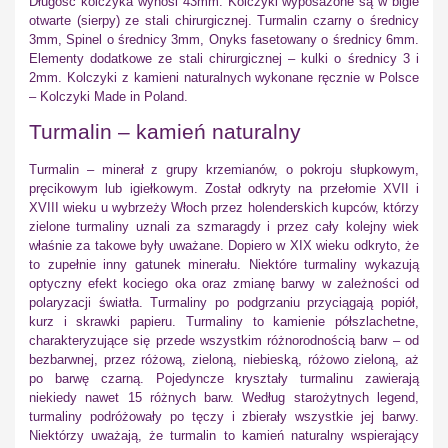
Długość kolczyka wynosi 43mm. Kolczyki wyposażone są w bigle
otwarte (sierpy) ze stali chirurgicznej. Turmalin czarny o średnicy
3mm, Spinel o średnicy 3mm, Onyks fasetowany o średnicy 6mm.
Elementy dodatkowe ze stali chirurgicznej – kulki o średnicy 3 i
2mm. Kolczyki z kamieni naturalnych wykonane ręcznie w Polsce
– Kolczyki Made in Poland.
Turmalin – kamień naturalny
Turmalin – minerał z grupy krzemianów, o pokroju słupkowym,
pręcikowym lub igiełkowym. Został odkryty na przełomie XVII i
XVIII wieku u wybrzeży Włoch przez holenderskich kupców, którzy
zielone turmaliny uznali za szmaragdy i przez cały kolejny wiek
właśnie za takowe były uważane. Dopiero w XIX wieku odkryto, że
to zupełnie inny gatunek minerału. Niektóre turmaliny wykazują
optyczny efekt kociego oka oraz zmianę barwy w zależności od
polaryzacji światła. Turmaliny po podgrzaniu przyciągają popiół,
kurz i skrawki papieru. Turmaliny to kamienie półszlachetne,
charakteryzujące się przede wszystkim różnorodnością barw – od
bezbarwnej, przez różową, zieloną, niebieską, różowo zieloną, aż
po barwę czarną. Pojedyncze kryształy turmalinu zawierają
niekiedy nawet 15 różnych barw. Według starożytnych legend,
turmaliny podróżowały po tęczy i zbierały wszystkie jej barwy.
Niektórzy uważają, że turmalin to kamień naturalny wspierający