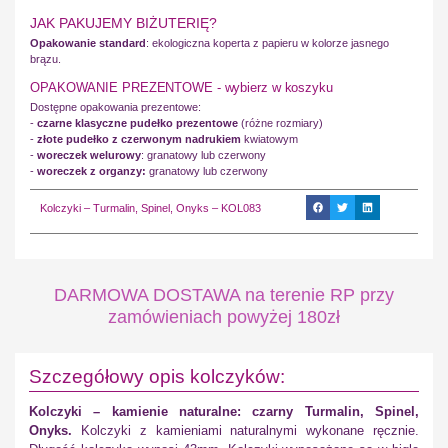
JAK PAKUJEMY BIŻUTERIĘ?
Opakowanie standard
: ekologiczna koperta z papieru w kolorze jasnego
brązu.
OPAKOWANIE PREZENTOWE - wybierz w koszyku
Dostępne opakowania prezentowe:
-
czarne klasyczne pudełko prezentowe
(różne rozmiary)
-
złote pudełko z czerwonym nadrukiem
kwiatowym
-
woreczek welurowy
: granatowy lub czerwony
-
woreczek z organzy:
granatowy lub czerwony
Kolczyki – Turmalin, Spinel, Onyks – KOL083
DARMOWA DOSTAWA na terenie RP przy
zamówieniach powyżej 180zł
Szczegółowy opis kolczyków:
Kolczyki – kamienie naturalne: czarny Turmalin, Spinel,
Onyks.
Kolczyki z kamieniami naturalnymi wykonane ręcznie.