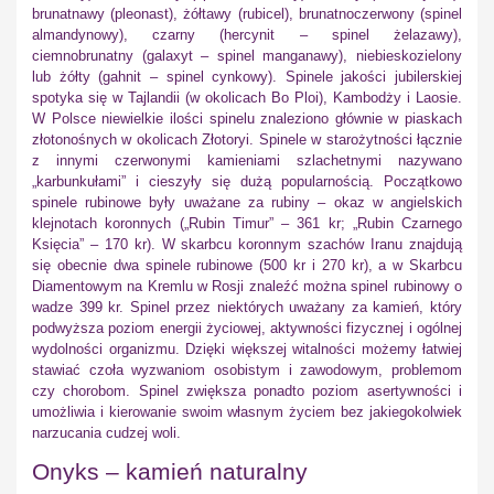
brunatnawy (pleonast), żółtawy (rubicel), brunatnoczerwony (spinel
almandynowy), czarny (hercynit – spinel żelazawy),
ciemnobrunatny (galaxyt – spinel manganawy), niebieskozielony
lub żółty (gahnit – spinel cynkowy). Spinele jakości jubilerskiej
spotyka się w Tajlandii (w okolicach Bo Ploi), Kambodży i Laosie.
W Polsce niewielkie ilości spinelu znaleziono głównie w piaskach
złotonośnych w okolicach Złotoryi. Spinele w starożytności łącznie
z innymi czerwonymi kamieniami szlachetnymi nazywano
„karbunkułami” i cieszyły się dużą popularnością. Początkowo
spinele rubinowe były uważane za rubiny – okaz w angielskich
klejnotach koronnych („Rubin Timur” – 361 kr; „Rubin Czarnego
Księcia” – 170 kr). W skarbcu koronnym szachów Iranu znajdują
się obecnie dwa spinele rubinowe (500 kr i 270 kr), a w Skarbcu
Diamentowym na Kremlu w Rosji znaleźć można spinel rubinowy o
wadze 399 kr. Spinel przez niektórych uważany za kamień, który
podwyższa poziom energii życiowej, aktywności fizycznej i ogólnej
wydolności organizmu. Dzięki większej witalności możemy łatwiej
stawiać czoła wyzwaniom osobistym i zawodowym, problemom
czy chorobom. Spinel zwiększa ponadto poziom asertywności i
umożliwia i kierowanie swoim własnym życiem bez jakiegokolwiek
narzucania cudzej woli.
Onyks – kamień naturalny