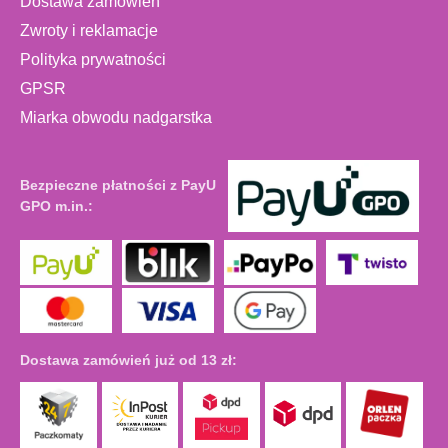
Dostawa zamówień
Zwroty i reklamacje
Polityka prywatności
GPSR
Miarka obwodu nadgarstka
Bezpieczne płatności z PayU
GPO m.in.:
Dostawa zamówień już od 13 zł: