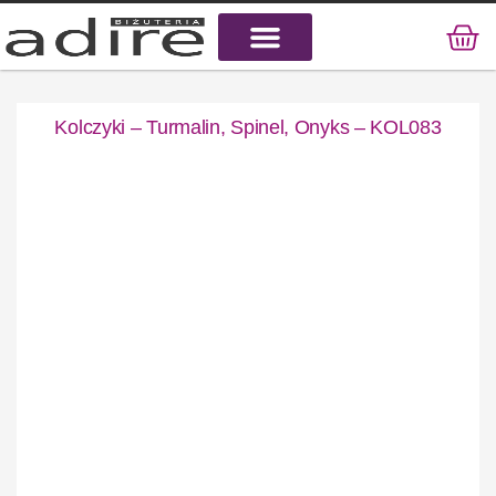
KAMIENIE NATURALNE
KAMIENIE SZLACHETNE
STAL CHIRURGICZNA
Kolczyki – Turmalin, Spinel, Onyks – KOL083