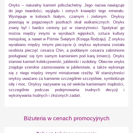
Onyks – naturalny kamień półszlachetny. Jego nazwa nawiązuje
do jego twardości, wyglądu i ostrych krawędzi tego minerału.
Występuje w kolorach białym, czarnym i zielonym. Onyksy
powstają w pogazowych pustkach skał wulkanicznych. Onyks
znany był i bardzo ceniony już w starożytności. Spotykać go
można między innymi w wyrobach egipskich, sztuce kultury
minojskiej, a nawet w Piśmie Świętym (Księga Rodzaju). Z onyksu
wyrabiano między innymi pieczęcie (z onyksu wykonana została
osobista pieczęć cesarza Chin, a poddanym cesarza zabroniono
posługiwać się tym samym kamieniem pod karą śmierci). Onyks
stanowi kamień kolekcjonerski, jubilerski i ozdobny. Obecnie onyks
znajduje szerokie zastosowanie w jubilerstwie, a także wykonuje
się z niego między innymi miniaturowe rzeźby. W starożytności
onyksy uważano za kamienie szczególnie szczęśliwe, symbolizuje
siłę i moc. Onyksy nazywane są od wieków kamieniami mądrości,
szczególnie podczas podejmowania trudnych decyzji i
wykonywania trudnych i złożonych zadań.
Biżuteria w cenach promocyjnych