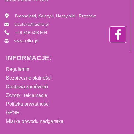
Biżuteria Made in Poland
Bransoletki, Kolczyki, Naszyjniki - Rzeszów
bizuteria@adire.pl
+48 516 526 504
www.adire.pl
INFORMACJE:
Regulamin
Bezpieczne płatności
Dostawa zamówień
Zwroty i reklamacje
Polityka prywatności
GPSR
Miarka obwodu nadgarstka