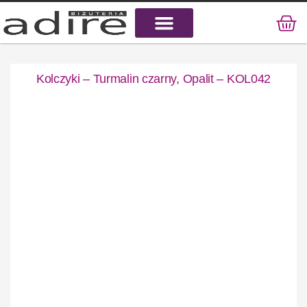
KAMIENIE NATURALNE
KAMIENIE SZLACHETNE
STAL CHIRURGICZNA
Kolczyki – Turmalin czarny, Opalit – KOL042