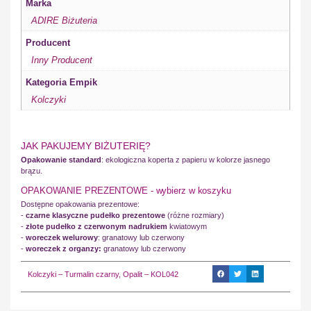
Marka
ADIRE Biżuteria
Producent
Inny Producent
Kategoria Empik
Kolczyki
JAK PAKUJEMY BIŻUTERIĘ?
Opakowanie standard
: ekologiczna koperta z papieru w kolorze jasnego
brązu.
OPAKOWANIE PREZENTOWE - wybierz w koszyku
Dostępne opakowania prezentowe:
-
czarne klasyczne pudełko prezentowe
(różne rozmiary)
-
złote pudełko z czerwonym nadrukiem
kwiatowym
-
woreczek welurowy
: granatowy lub czerwony
-
woreczek z organzy:
granatowy lub czerwony
Kolczyki – Turmalin czarny, Opalit – KOL042