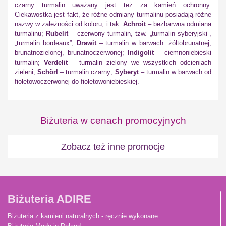
czarny turmalin uważany jest też za kamień ochronny.
Ciekawostką jest fakt, że różne odmiany turmalinu posiadają różne
nazwy w zależności od koloru, i tak:
Achroit
– bezbarwna odmiana
turmalinu;
Rubelit
– czerwony turmalin, tzw. „turmalin syberyjski”,
„turmalin bordeaux”;
Drawit
– turmalin w barwach: żółtobrunatnej,
brunatnozielonej, brunatnoczerwonej;
Indigolit
– ciemnoniebieski
turmalin;
Verdelit
– turmalin zielony we wszystkich odcieniach
zieleni;
Schörl
– turmalin czarny;
Syberyt
– turmalin w barwach od
fioletowoczerwonej do fioletowoniebieskiej.
Biżuteria w cenach promocyjnych
Zobacz też inne promocje
Biżuteria ADIRE
Biżuteria z kamieni naturalnych - ręcznie wykonane