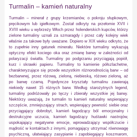
Turmalin – kamień naturalny
Turmalin – minerał z grupy krzemianów, o pokroju słupkowym,
pręcikowym lub igiełkowym. Został odkryty na przełomie XVII i
XVIII wieku u wybrzeży Włoch przez holenderskich kupców, którzy
zielone turmaliny uznali za szmaragdy i przez cały kolejny wiek
właśnie za takowe były uważane. Dopiero w XIX wieku odkryto, że
to zupełnie inny gatunek minerału. Niektóre turmaliny wykazują
optyczny efekt kociego oka oraz zmianę barwy w zależności od
polaryzacji światła. Turmaliny po podgrzaniu przyciągają popiół,
kurz i skrawki papieru. Turmaliny to kamienie półszlachetne,
charakteryzujące się przede wszystkim różnorodnością barw – od
bezbarwnej, przez różową, zieloną, niebieską, różowo zieloną, aż
po barwę czarną. Pojedyncze kryształy turmalinu zawierają
niekiedy nawet 15 różnych barw. Według starożytnych legend,
turmaliny podróżowały po tęczy i zbierały wszystkie jej barwy.
Niektórzy uważają, że turmalin to kamień naturalny wspierający
szczęście, zmniejszający strach, wspierający pewność siebie oraz
przyciągający dobrobyt, kamień łagodzący ból emocjonalny i
destrukcyjne uczucia, kamień łagodzący huśtawki nastrojów,
uspokajający negatywne emocje, wprowadzający współczucie i
mądrość w kontaktach z innymi, pomagający utrzymać równowagę
psychiczną, ułatwiający zasypianie i zapobiegający koszmarom,