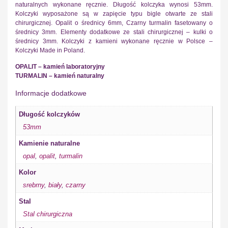
naturalnych wykonane ręcznie. Długość kolczyka wynosi 53mm.
Kolczyki wyposażone są w zapięcie typu bigle otwarte ze stali
chirurgicznej. Opalit o średnicy 6mm, Czarny turmalin fasetowany o
średnicy 3mm. Elementy dodatkowe ze stali chirurgicznej – kulki o
średnicy 3mm. Kolczyki z kamieni wykonane ręcznie w Polsce –
Kolczyki Made in Poland.
OPALIT – kamień laboratoryjny
TURMALIN – kamień naturalny
Informacje dodatkowe
Długość kolczyków
53mm
Kamienie naturalne
opal
,
opalit
,
turmalin
Kolor
srebrny
,
biały
,
czarny
Stal
Stal chirurgiczna