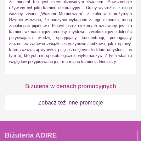
że minerał ten jest skrystalizowanym światłem. Powszechnie
używany był jako kamień dekoracyjny – Grecy wyrzeźbili z niego
wazony zwane „Wazami Murrinowymi”. Z kolei w starożytnym
Rzymie wierzono, że naczynie wykonane z tego minerału, mogą
zapobiegać pijaństwu. Fluoryt przez niektórych uznawany jest za
kamień wzmacniający procesy myślowe, zwiększający zdolność
przyswajania wiedzy, sprzyjający koncentracji, pomagający
zrozumieć zarówno związki przyczynowo-skutkowe, jak i sprawy,
które zazwyczaj wymykają się przeciętnym ludzkim umysłom – w
tym te, których nie sposób logicznie wytłumaczyć. Z tych właśnie
względów przypisywane jest mu miano kamienia Geniuszy.
Biżuteria w cenach promocyjnych
Zobacz też inne promocje
Biżuteria ADIRE