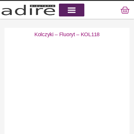
KAMIENIE NATURALNE
KAMIENIE SZLACHETNE
STAL CHIRURGICZNA
Kolczyki – Fluoryt – KOL118