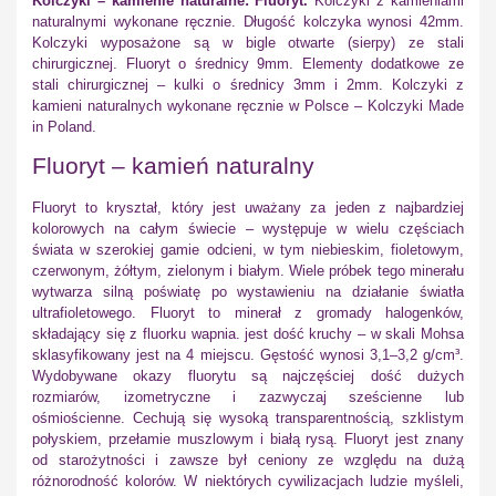
Kolczyki – kamienie naturalne: Fluoryt.
Kolczyki z kamieniami
naturalnymi wykonane ręcznie. Długość kolczyka wynosi 42mm.
Kolczyki wyposażone są w bigle otwarte (sierpy) ze stali
chirurgicznej. Fluoryt o średnicy 9mm. Elementy dodatkowe ze
stali chirurgicznej – kulki o średnicy 3mm i 2mm. Kolczyki z
kamieni naturalnych wykonane ręcznie w Polsce – Kolczyki Made
in Poland.
Fluoryt – kamień naturalny
Fluoryt to kryształ, który jest uważany za jeden z najbardziej
kolorowych na całym świecie – występuje w wielu częściach
świata w szerokiej gamie odcieni, w tym niebieskim, fioletowym,
czerwonym, żółtym, zielonym i białym. Wiele próbek tego minerału
wytwarza silną poświatę po wystawieniu na działanie światła
ultrafioletowego. Fluoryt to minerał z gromady halogenków,
składający się z fluorku wapnia. jest dość kruchy – w skali Mohsa
sklasyfikowany jest na 4 miejscu. Gęstość wynosi 3,1–3,2 g/cm³.
Wydobywane okazy fluorytu są najczęściej dość dużych
rozmiarów, izometryczne i zazwyczaj sześcienne lub
ośmiościenne. Cechują się wysoką transparentnością, szklistym
połyskiem, przełamie muszlowym i białą rysą. Fluoryt jest znany
od starożytności i zawsze był ceniony ze względu na dużą
różnorodność kolorów. W niektórych cywilizacjach ludzie myśleli,