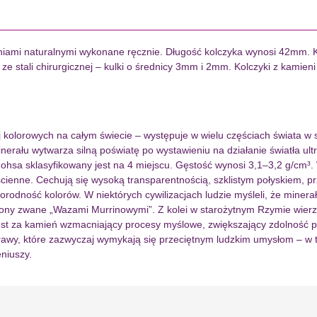
iami naturalnymi wykonane ręcznie. Długość kolczyka wynosi 42mm. Kol
ze stali chirurgicznej – kulki o średnicy 3mm i 2mm. Kolczyki z kamie
iej kolorowych na całym świecie – występuje w wielu częściach świata w 
nerału wytwarza silną poświatę po wystawieniu na działanie światła ult
i Mohsa sklasyfikowany jest na 4 miejscu. Gęstość wynosi 3,1–3,2 g/cm
ienne. Cechują się wysoką transparentnością, szklistym połyskiem, prz
orodność kolorów. W niektórych cywilizacjach ludzie myśleli, że miner
azony zwane „Wazami Murrinowymi”. Z kolei w starożytnym Rzymie wier
est za kamień wzmacniający procesy myślowe, zwiększający zdolność pr
awy, które zazwyczaj wymykają się przeciętnym ludzkim umysłom – w ty
niuszy.