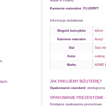
Made in Poland.
Kamienie naturalne: FLUORYT
Informacje dodatkowe
Długość kolczyków
42mm
Kamienie naturalne
fluoryt
Stal
Stal chi
Kolor
srebrny
iu.
Marka
ADIRE B
JAK PAKUJEMY BIŻUTERIĘ?
kich.
Opakowanie standard
: ekologiczna
OPAKOWANIE PREZENTOWE - wy
Dostępne opakowania prezentowe: