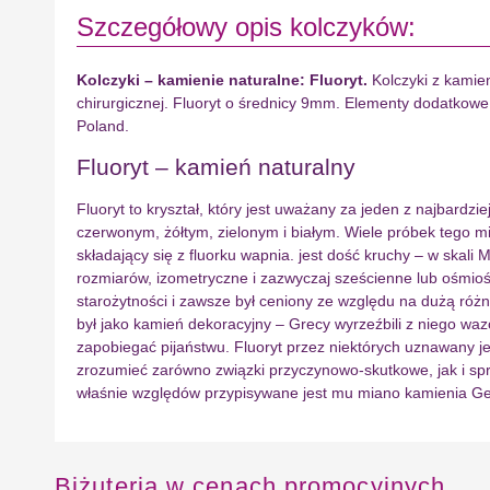
Szczegółowy opis kolczyków:
Kolczyki – kamienie naturalne: Fluoryt.
Kolczyki z kamien
chirurgicznej. Fluoryt o średnicy 9mm. Elementy dodatkowe 
Poland.
Fluoryt – kamień naturalny
Fluoryt to kryształ, który jest uważany za jeden z najbardz
czerwonym, żółtym, zielonym i białym. Wiele próbek tego mi
składający się z fluorku wapnia. jest dość kruchy – w skal
rozmiarów, izometryczne i zazwyczaj sześcienne lub ośmiośc
starożytności i zawsze był ceniony ze względu na dużą różn
był jako kamień dekoracyjny – Grecy wyrzeźbili z niego w
zapobiegać pijaństwu. Fluoryt przez niektórych uznawany j
zrozumieć zarówno związki przyczynowo-skutkowe, jak i spr
właśnie względów przypisywane jest mu miano kamienia Ge
Biżuteria w cenach promocyjnych