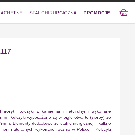
ZLACHETNE
STAL CHIRURGICZNA
PROMOCJE
L117
Fluoryt.
Kolczyki z kamieniami naturalnymi wykonane
2mm. Kolczyki wyposażone są w bigle otwarte (sierpy) ze
cy 9mm. Elementy dodatkowe ze stali chirurgicznej – kulki o
ieni naturalnych wykonane ręcznie w Polsce – Kolczyki