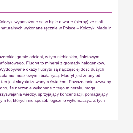
czyki wyposażone są w bigle otwarte (sierpy) ze stali
ni naturalnych wykonane ręcznie w Polsce – Kolczyki Made in
szerokiej gamie odcieni, w tym niebieskim, fioletowym,
rafioletowego. Fluoryt to minerał z gromady halogenków,
³. Wydobywane okazy fluorytu są najczęściej dość dużych
ełamie muszlowym i białą rysą. Fluoryt jest znany od
ał ten jest skrystalizowanym światłem. Powszechnie używany
zono, że naczynie wykonane z tego minerału, mogą
zyswajania wiedzy, sprzyjający koncentracji, pomagający
m te, których nie sposób logicznie wytłumaczyć. Z tych