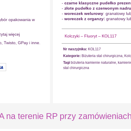
-
czarne klasyczne pudełko preze
-
złote pudełko z czerwonym nadr
-
woreczek welurowy
: granatowy lu
-
woreczek z organzy:
granatowy lu
ybór opakowania w
ytaj więcej
Kolczyki – Fluoryt – KOL117
o, Twisto, GPay i inne.
Nr naszyjnika:
KOL117
Kategorie:
Biżuteria stal chirurgiczna
,
Kolc
Tagi
biżuteria kamienie naturalne
,
kamieni
stal chirurgiczna
 terenie RP przy zamówieniach 