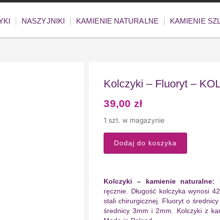
YKI
NASZYJNIKI
KAMIENIE NATURALNE
KAMIENIE S
Kolczyki – Fluoryt – KO
39,00
zł
1 szt. w magazynie
Dodaj do koszyka
Kolczyki – kamienie naturalne: 
ręcznie. Długość kolczyka wynosi 4
stali chirurgicznej. Fluoryt o średni
średnicy 3mm i 2mm. Kolczyki z kam