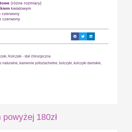
ntowe
(różne rozmiary)
ukiem
kwiatowym
b czerwony
b czerwony
zyki
,
Kolczyki - stal chirurgiczna
e naturalne
,
kamienie półszlachetne
,
kolczyki
,
kolczyki damskie
,
powyżej 180zł