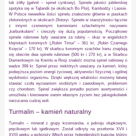
lub żółty (gahnit – spinel cynkowy). Spinele jakości jubilerskiej
spotyka się w Tajlandii (w okolicach Bo Ploi), Kambodży i Laosie.
W Polsce niewielkie ilości spinelu znaleziono głównie w piaskach
złotonośnych w okolicach Złotoryi. Spinele w starożytności łącznie
z innymi czerwonymi kamieniami szlachetnymi nazywano
„karbunkułami” i cieszyły się dużą popularnością. Początkowo
spinele rubinowe były uważane za rubiny – okaz w angielskich
klejnotach koronnych („Rubin Timur” – 361 kr; „Rubin Czarnego
Księcia” – 170 kr). W skarbcu koronnym szachów Iranu znajdują
się obecnie dwa spinele rubinowe (500 kr i 270 kr), a w Skarbcu
Diamentowym na Kremlu w Rosji znaleźć można spinel rubinowy o
wadze 399 kr. Spinel przez niektórych uważany za kamień, który
podwyższa poziom energii życiowej, aktywności fizycznej i ogólnej
wydolności organizmu. Dzięki większej witalności możemy łatwiej
stawiać czoła wyzwaniom osobistym i zawodowym, problemom
czy chorobom. Spinel zwiększa ponadto poziom asertywności i
umożliwia i kierowanie swoim własnym życiem bez jakiegokolwiek
narzucania cudzej woli.
Turmalin – kamień naturalny
Turmalin – minerał z grupy krzemianów, o pokroju słupkowym,
pręcikowym lub igiełkowym. Został odkryty na przełomie XVII i
XVIII wieku u wybrzeży Włoch przez holenderskich kupców, którzy