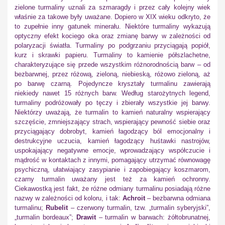
zielone turmaliny uznali za szmaragdy i przez cały kolejny wiek
właśnie za takowe były uważane. Dopiero w XIX wieku odkryto, że
to zupełnie inny gatunek minerału. Niektóre turmaliny wykazują
optyczny efekt kociego oka oraz zmianę barwy w zależności od
polaryzacji światła. Turmaliny po podgrzaniu przyciągają popiół,
kurz i skrawki papieru. Turmaliny to kamienie półszlachetne,
charakteryzujące się przede wszystkim różnorodnością barw – od
bezbarwnej, przez różową, zieloną, niebieską, różowo zieloną, aż
po barwę czarną. Pojedyncze kryształy turmalinu zawierają
niekiedy nawet 15 różnych barw. Według starożytnych legend,
turmaliny podróżowały po tęczy i zbierały wszystkie jej barwy.
Niektórzy uważają, że turmalin to kamień naturalny wspierający
szczęście, zmniejszający strach, wspierający pewność siebie oraz
przyciągający dobrobyt, kamień łagodzący ból emocjonalny i
destrukcyjne uczucia, kamień łagodzący huśtawki nastrojów,
uspokajający negatywne emocje, wprowadzający współczucie i
mądrość w kontaktach z innymi, pomagający utrzymać równowagę
psychiczną, ułatwiający zasypianie i zapobiegający koszmarom,
czarny turmalin uważany jest też za kamień ochronny.
Ciekawostką jest fakt, że różne odmiany turmalinu posiadają różne
nazwy w zależności od koloru, i tak:
Achroit
– bezbarwna odmiana
turmalinu;
Rubelit
– czerwony turmalin, tzw. „turmalin syberyjski”,
„turmalin bordeaux”;
Drawit
– turmalin w barwach: żółtobrunatnej,