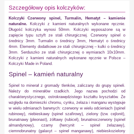
Szczegółowy opis kolczyków:
Kolczyki Czerwony spinel, Turmalin, Hematyt – kamienie
naturalne.
Kolczyki z kamieni naturalnych wykonane ręcznie.
Długość kolczyka wynosi 50mm. Kolczyki wyposażone są w
zapięcie typu sztyft ze stali chirurgicznej. Czerwony spinel o
średnicy 3mm. Turmalin o średnicy 3mm, Hematyt o średnicy
4mm. Elementy dodatkowe ze stali chirurgicznej – kulki o średnicy
3mm. Serduszko ze stali chirurgicznej o wymiarach 10x10mm.
Kolczyki z kamieni naturalnych wykonane ręcznie w Polsce –
Kolczyki Made in Poland.
Spinel – kamień naturalny
Spinel to minerał z gromady tlenków, zaliczany do grupy spineli.
Należy do minerałów rzadkich. Jego nazwa pochodzi od
charakterystycznego, ostrokrawędzistego kształtu kryształów. Ze
względu na domieszki chromu, cynku, żelaza i manganu występuje
w wielu odmianach barwnych: czerwony w wielu odcieniach (spinel
rubinowy), niebieskawy (spinel szafirowy), zielony (tzw. cejlonit),
brunatnawy (pleonast), żółtawy (rubicel), brunatnoczerwony (spinel
almandynowy), czarny (hercynit – spinel żelazawy),
ciemnobrunatny (galaxyt – spinel manganawy), niebieskozielony