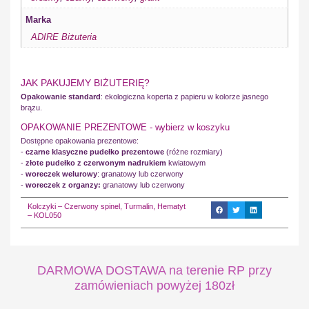
Marka
ADIRE Biżuteria
JAK PAKUJEMY BIŻUTERIĘ?
Opakowanie standard
: ekologiczna koperta z papieru w kolorze jasnego
brązu.
OPAKOWANIE PREZENTOWE - wybierz w koszyku
Dostępne opakowania prezentowe:
-
czarne klasyczne pudełko prezentowe
(różne rozmiary)
-
złote pudełko z czerwonym nadrukiem
kwiatowym
-
woreczek welurowy
: granatowy lub czerwony
-
woreczek z organzy:
granatowy lub czerwony
Kolczyki – Czerwony spinel, Turmalin, Hematyt
– KOL050
DARMOWA DOSTAWA na terenie RP przy
zamówieniach powyżej 180zł