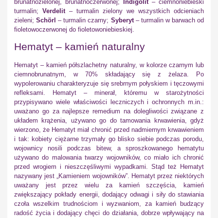
brunatnozielonej, brunatnoczerwonej;
Indigolit
– ciemnoniebieski
turmalin;
Verdelit
– turmalin zielony we wszystkich odcieniach
zieleni;
Schörl
– turmalin czarny;
Syberyt
– turmalin w barwach od
fioletowoczerwonej do fioletowoniebieskiej.
Hematyt – kamień naturalny
Hematyt – kamień półszlachetny naturalny, w kolorze czarnym lub
ciemnobrunatnym, w 70% składający się z żelaza. Po
wypolerowaniu charakteryzuje się srebrnym połyskiem i tęczowymi
refleksami. Hematyt – minerał, któremu w starożytności
przypisywano wiele właściwości leczniczych i ochronnych m.in.:
uważano go za najlepsze remedium na dolegliwości związane z
układem krążenia, używano go do tamowania krwawienia, gdyż
wierzono, że Hematyt miał chronić przed nadmiernym krwawieniem
i tak: kobiety ciężarne trzymały go blisko siebie podczas porodu,
wojownicy nosili podczas bitew, a sproszkowanego hematytu
używano do malowania twarzy wojowników, co miało ich chronić
przed wrogiem i nieszczęśliwymi wypadkami. Stąd też Hematyt
nazywany jest „Kamieniem wojowników”. Hematyt przez niektórych
uważany jest przez wielu za kamień szczęścia, kamień
zwiększający pokłady energii, dodający odwagi i siły do stawiania
czoła wszelkim trudnościom i wyzwaniom, za kamień budzący
radość życia i dodający chęci do działania, dobrze wpływający na