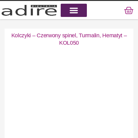
KAMIENIE NATURALNE
KAMIENIE SZLACHETNE
STAL CHIRURGICZNA
Kolczyki – Czerwony spinel, Turmalin, Hematyt –
KOL050