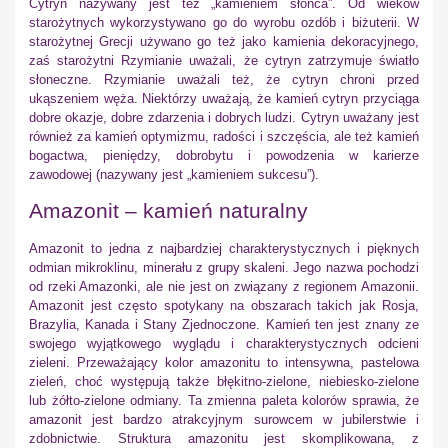
Cytryn nazywany jest też „kamieniem słońca”. Od wieków
starożytnych wykorzystywano go do wyrobu ozdób i biżuterii. W
starożytnej Grecji używano go też jako kamienia dekoracyjnego,
zaś starożytni Rzymianie uważali, że cytryn zatrzymuje światło
słoneczne. Rzymianie uważali też, że cytryn chroni przed
ukąszeniem węża. Niektórzy uważają, że kamień cytryn przyciąga
dobre okazje, dobre zdarzenia i dobrych ludzi. Cytryn uważany jest
również za kamień optymizmu, radości i szczęścia, ale też kamień
bogactwa, pieniędzy, dobrobytu i powodzenia w karierze
zawodowej (nazywany jest „kamieniem sukcesu”).
Amazonit – kamień naturalny
Amazonit to jedna z najbardziej charakterystycznych i pięknych
odmian mikroklinu, minerału z grupy skaleni. Jego nazwa pochodzi
od rzeki Amazonki, ale nie jest on związany z regionem Amazonii.
Amazonit jest często spotykany na obszarach takich jak Rosja,
Brazylia, Kanada i Stany Zjednoczone. Kamień ten jest znany ze
swojego wyjątkowego wyglądu i charakterystycznych odcieni
zieleni. Przeważający kolor amazonitu to intensywna, pastelowa
zieleń, choć występują także błękitno-zielone, niebiesko-zielone
lub żółto-zielone odmiany. Ta zmienna paleta kolorów sprawia, że
amazonit jest bardzo atrakcyjnym surowcem w jubilerstwie i
zdobnictwie. Struktura amazonitu jest skomplikowana, z