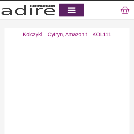
KAMIENIE NATURALNE
KAMIENIE SZLACHETNE
STAL CHIRURGICZNA
Kolczyki – Cytryn, Amazonit – KOL111