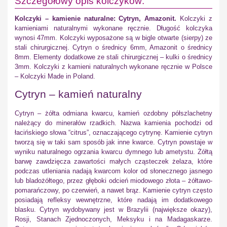
Szczegółowy opis kolczyków:
Kolczyki – kamienie naturalne: Cytryn, Amazonit.
Kolczyki z
kamieniami naturalnymi wykonane ręcznie. Długość kolczyka
wynosi 47mm. Kolczyki wyposażone są w bigle otwarte (sierpy) ze
stali chirurgicznej. Cytryn o średnicy 6mm, Amazonit o średnicy
8mm. Elementy dodatkowe ze stali chirurgicznej – kulki o średnicy
3mm. Kolczyki z kamieni naturalnych wykonane ręcznie w Polsce
– Kolczyki Made in Poland.
Cytryn – kamień naturalny
Cytryn – żółta odmiana kwarcu, kamień ozdobny półszlachetny
należący do minerałów rzadkich. Nazwa kamienia pochodzi od
łacińskiego słowa “citrus”, oznaczającego cytrynę. Kamienie cytryn
tworzą się w taki sam sposób jak inne kwarce. Cytryn powstaje w
wyniku naturalnego ogrzania kwarcu dymnego lub ametystu. Żółtą
barwę zawdzięcza zawartości małych cząsteczek żelaza, które
podczas utleniania nadają kwarcom kolor od słonecznego jasnego
lub bladożółtego, przez głęboki odcień miodowego złota – żółtawo-
pomarańczowy, po czerwień, a nawet brąz. Kamienie cytryn często
posiadają refleksy wewnętrzne, które nadają im dodatkowego
blasku. Cytryn wydobywany jest w Brazylii (największe okazy),
Rosji, Stanach Zjednoczonych, Meksyku i na Madagaskarze.