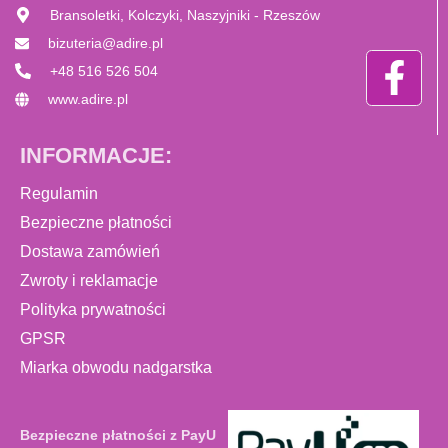
Bransoletki, Kolczyki, Naszyjniki - Rzeszów
bizuteria@adire.pl
+48 516 526 504
www.adire.pl
INFORMACJE:
Regulamin
Bezpieczne płatności
Dostawa zamówień
Zwroty i reklamacje
Polityka prywatności
GPSR
Miarka obwodu nadgarstka
Bezpieczne płatności z PayU