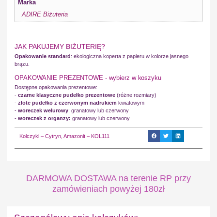
Marka
ADIRE Biżuteria
JAK PAKUJEMY BIŻUTERIĘ?
Opakowanie standard
: ekologiczna koperta z papieru w kolorze jasnego
brązu.
OPAKOWANIE PREZENTOWE - wybierz w koszyku
Dostępne opakowania prezentowe:
-
czarne klasyczne pudełko prezentowe
(różne rozmiary)
-
złote pudełko z czerwonym nadrukiem
kwiatowym
-
woreczek welurowy
: granatowy lub czerwony
-
woreczek z organzy:
granatowy lub czerwony
Kolczyki – Cytryn, Amazonit – KOL111
DARMOWA DOSTAWA na terenie RP przy
zamówieniach powyżej 180zł