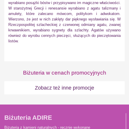
wyrabiano posążki bóstw i przypisywano im magiczne właściwości.
W starożytnej Grecji i renesansie wyrabiano z agatu talizmany i
amulety, które zalecano mówcom, politykom i adwokatom.
Wierzono, że jest w nich zaklęty dar pięknego wysławiania się. W
Rzeczpospolitej szlacheckiej z czerwonej odmiany agatu, zwanej
krwawnikiem, wyrabiano sygnety dla szlachty. Agatów używano
również do wyrobu cennych pieczęci, służących do pieczętowania
listów.
Biżuteria w cenach promocyjnych
Zobacz też inne promocje
Biżuteria ADIRE
Biżuteria z kamieni naturalnych - ręcznie wykonane