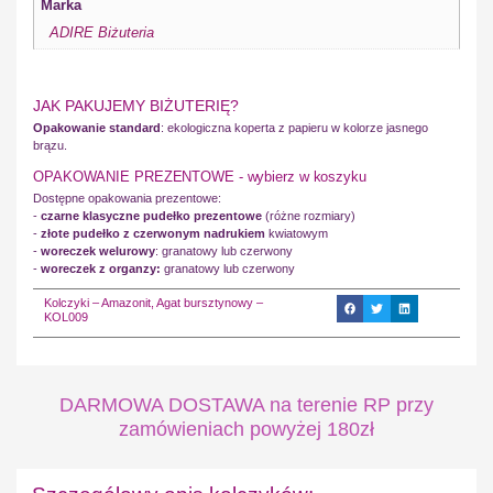
Marka
ADIRE Biżuteria
JAK PAKUJEMY BIŻUTERIĘ?
Opakowanie standard
: ekologiczna koperta z papieru w kolorze jasnego
brązu.
OPAKOWANIE PREZENTOWE - wybierz w koszyku
Dostępne opakowania prezentowe:
-
czarne klasyczne pudełko prezentowe
(różne rozmiary)
-
złote pudełko z czerwonym nadrukiem
kwiatowym
-
woreczek welurowy
: granatowy lub czerwony
-
woreczek z organzy:
granatowy lub czerwony
Kolczyki – Amazonit, Agat bursztynowy –
KOL009
DARMOWA DOSTAWA na terenie RP przy
zamówieniach powyżej 180zł