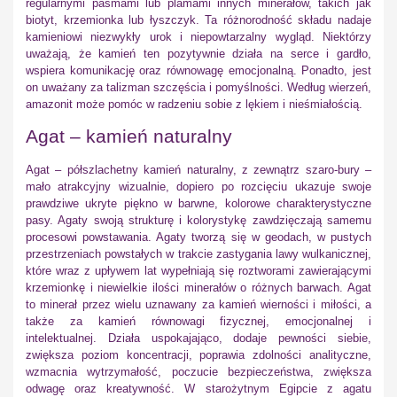
regularnymi pasmami lub plamami innych minerałów, takich jak
biotyt, krzemionka lub łyszczyk. Ta różnorodność składu nadaje
kamieniowi niezwykły urok i niepowtarzalny wygląd. Niektórzy
uważają, że kamień ten pozytywnie działa na serce i gardło,
wspiera komunikację oraz równowagę emocjonalną. Ponadto, jest
on uważany za talizman szczęścia i pomyślności. Według wierzeń,
amazonit może pomóc w radzeniu sobie z lękiem i nieśmiałością.
Agat – kamień naturalny
Agat – półszlachetny kamień naturalny, z zewnątrz szaro-bury –
mało atrakcyjny wizualnie, dopiero po rozcięciu ukazuje swoje
prawdziwe ukryte piękno w barwne, kolorowe charakterystyczne
pasy. Agaty swoją strukturę i kolorystykę zawdzięczają samemu
procesowi powstawania. Agaty tworzą się w geodach, w pustych
przestrzeniach powstałych w trakcie zastygania lawy wulkanicznej,
które wraz z upływem lat wypełniają się roztworami zawierającymi
krzemionkę i niewielkie ilości minerałów o różnych barwach. Agat
to minerał przez wielu uznawany za kamień wierności i miłości, a
także za kamień równowagi fizycznej, emocjonalnej i
intelektualnej. Działa uspokajająco, dodaje pewności siebie,
zwiększa poziom koncentracji, poprawia zdolności analityczne,
wzmacnia wytrzymałość, poczucie bezpieczeństwa, zwiększa
odwagę oraz kreatywność. W starożytnym Egipcie z agatu