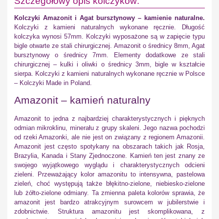
Szczegółowy opis kolczyków:
Kolczyki Amazonit i Agat bursztynowy – kamienie naturalne.
Kolczyki z kamieni naturalnych wykonane ręcznie. Długość
kolczyka wynosi 57mm. Kolczyki wyposażone są w zapięcie typu
bigle otwarte ze stali chirurgicznej. Amazonit o średnicy 8mm, Agat
bursztynowy o średnicy 7mm. Elementy dodatkowe ze stali
chirurgicznej – kulki i oliwki o średnicy 3mm, bigle w kształcie
sierpa. Kolczyki z kamieni naturalnych wykonane ręcznie w Polsce
– Kolczyki Made in Poland.
Amazonit – kamień naturalny
Amazonit to jedna z najbardziej charakterystycznych i pięknych
odmian mikroklinu, minerału z grupy skaleni. Jego nazwa pochodzi
od rzeki Amazonki, ale nie jest on związany z regionem Amazonii.
Amazonit jest często spotykany na obszarach takich jak Rosja,
Brazylia, Kanada i Stany Zjednoczone. Kamień ten jest znany ze
swojego wyjątkowego wyglądu i charakterystycznych odcieni
zieleni. Przeważający kolor amazonitu to intensywna, pastelowa
zieleń, choć występują także błękitno-zielone, niebiesko-zielone
lub żółto-zielone odmiany. Ta zmienna paleta kolorów sprawia, że
amazonit jest bardzo atrakcyjnym surowcem w jubilerstwie i
zdobnictwie. Struktura amazonitu jest skomplikowana, z