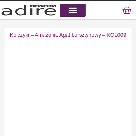
KAMIENIE NATURALNE
KAMIENIE SZLACHETNE
STAL CHIRURGICZNA
Kolczyki – Amazonit, Agat bursztynowy – KOL009