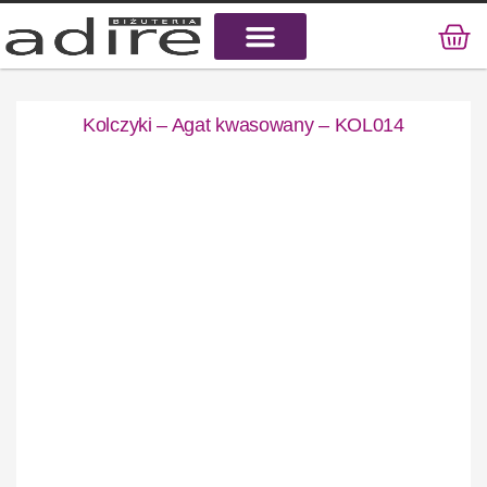
KAMIENIE NATURALNE
KAMIENIE SZLACHETNE
STAL CHIRURGICZNA
Kolczyki – Agat kwasowany – KOL014