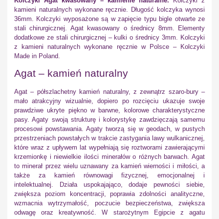
Kolczyki Agat kwasowany – kamienie naturalne.
Kolczyki z
kamieni naturalnych wykonane ręcznie. Długość kolczyka wynosi
36mm. Kolczyki wyposażone są w zapięcie typu bigle otwarte ze
stali chirurgicznej. Agat kwasowany o średnicy 8mm. Elementy
dodatkowe ze stali chirurgicznej – kulki o średnicy 3mm. Kolczyki
z kamieni naturalnych wykonane ręcznie w Polsce – Kolczyki
Made in Poland.
Agat – kamień naturalny
Agat – półszlachetny kamień naturalny, z zewnątrz szaro-bury –
mało atrakcyjny wizualnie, dopiero po rozcięciu ukazuje swoje
prawdziwe ukryte piękno w barwne, kolorowe charakterystyczne
pasy. Agaty swoją strukturę i kolorystykę zawdzięczają samemu
procesowi powstawania. Agaty tworzą się w geodach, w pustych
przestrzeniach powstałych w trakcie zastygania lawy wulkanicznej,
które wraz z upływem lat wypełniają się roztworami zawierającymi
krzemionkę i niewielkie ilości minerałów o różnych barwach. Agat
to minerał przez wielu uznawany za kamień wierności i miłości, a
także za kamień równowagi fizycznej, emocjonalnej i
intelektualnej. Działa uspokajająco, dodaje pewności siebie,
zwiększa poziom koncentracji, poprawia zdolności analityczne,
wzmacnia wytrzymałość, poczucie bezpieczeństwa, zwiększa
odwagę oraz kreatywność. W starożytnym Egipcie z agatu