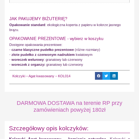
JAK PAKUJEMY BIŻUTERIĘ?
Opakowanie standard
: ekologiczna koperta z papieru w kolorze jasnego
brązu.
OPAKOWANIE PREZENTOWE - wybierz w koszyku
Dostępne opakowania prezentowe:
-
czarne klasyczne pudełko prezentowe
(różne rozmiary)
-
złote pudełko z czerwonym nadrukiem
kwiatowym
-
woreczek welurowy
: granatowy lub czerwony
-
woreczek z organzy:
granatowy lub czerwony
Kolczyki – Agat kwasowany – KOL014
DARMOWA DOSTAWA na terenie RP przy
zamówieniach powyżej 180zł
Szczegółowy opis kolczyków: