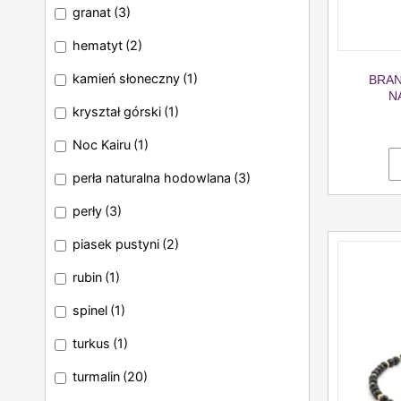
granat
(3)
hematyt
(2)
kamień słoneczny
(1)
BRAN
N
kryształ górski
(1)
Noc Kairu
(1)
perła naturalna hodowlana
(3)
perły
(3)
piasek pustyni
(2)
rubin
(1)
spinel
(1)
turkus
(1)
turmalin
(20)