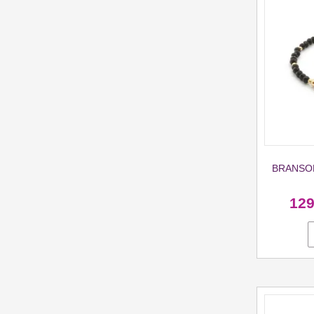
BRANSOL
12