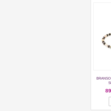
BRANSOL
S
8