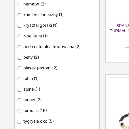
hematyt
(2)
kamień słoneczny
(1)
kryształ górski
(1)
BRANS
TURMALIN
Noc Kairu
(1)
perła naturalna hodowlana
(2)
perły
(2)
piasek pustyni
(2)
rubin
(1)
spinel
(1)
turkus
(2)
turmalin
(16)
tygrysie oko
(5)