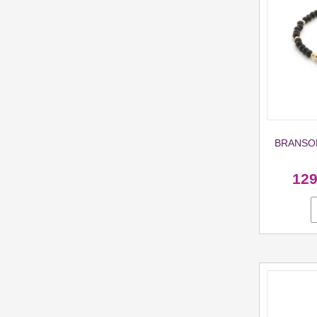
BRANSOL
12