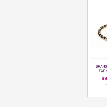
BRANS
TURM
8