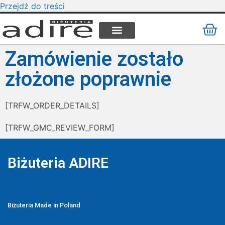
Przejdź do treści
KAMIENIE NATURALNE
KAMIENIE SZLACHETNE
STAL CHIRURGICZNA
Zamówienie zostało
złożone poprawnie
[TRFW_ORDER_DETAILS]
[TRFW_GMC_REVIEW_FORM]
Biżuteria ADIRE
Biżuteria z kamieni naturalnych - ręcznie
wykonane
Biżuteria Made in Poland