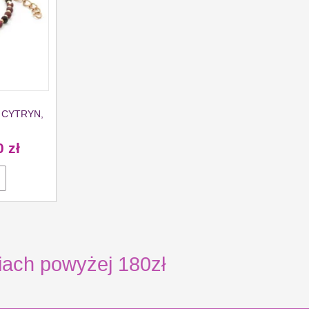
 CYTRYN,
0
zł
ch powyżej 180zł