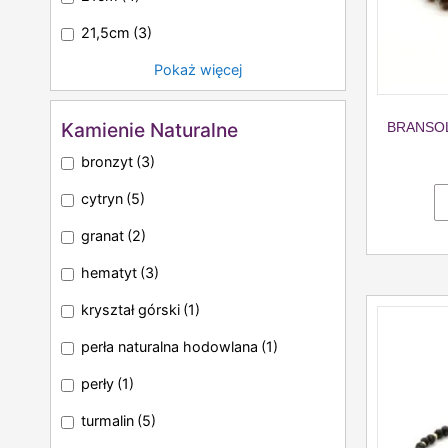
21,5cm
(3)
Pokaż więcej
Kamienie Naturalne
BRANSOL
bronzyt
(3)
cytryn
(5)
granat
(2)
hematyt
(3)
kryształ górski
(1)
perła naturalna hodowlana
(1)
perły
(1)
turmalin
(5)