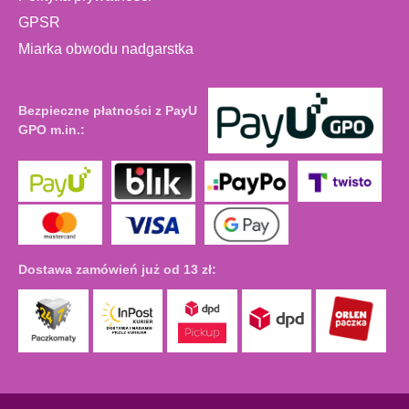
GPSR
Miarka obwodu nadgarstka
Bezpieczne płatności z PayU
GPO m.in.:
Dostawa zamówień już od 13 zł: