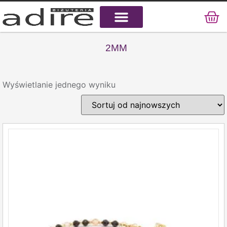
KAMIENIE NATURALNE
KAMIENIE SZLACHETNE
STAL CHIRURGICZNA
2MM
Wyświetlanie jednego wyniku