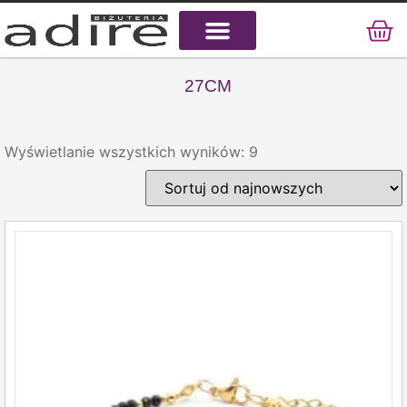
KAMIENIE NATURALNE
KAMIENIE SZLACHETNE
STAL CHIRURGICZNA
27CM
Wyświetlanie wszystkich wyników: 9