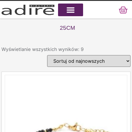
KAMIENIE NATURALNE
KAMIENIE SZLACHETNE
STAL CHIRURGICZNA
25CM
Wyświetlanie wszystkich wyników: 9