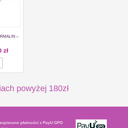
RMALIN –
0
zł
ch powyżej 180zł
ezpieczne płatności z PayU GPO