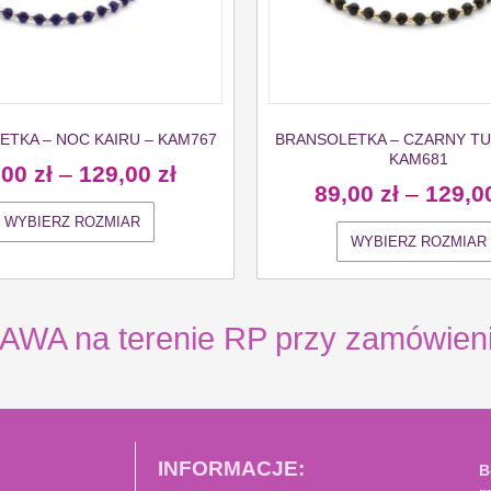
TKA – NOC KAIRU – KAM767
BRANSOLETKA – CZARNY TU
KAM681
,00
zł
–
129,00
zł
89,00
zł
–
129,0
WYBIERZ ROZMIAR
WYBIERZ ROZMIAR
 na terenie RP przy zamówienia
INFORMACJE:
B