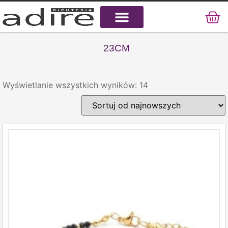
KAMIENIE NATURALNE
KAMIENIE SZLACHETNE
STAL CHIRURGICZNA
23CM
Wyświetlanie wszystkich wyników: 14