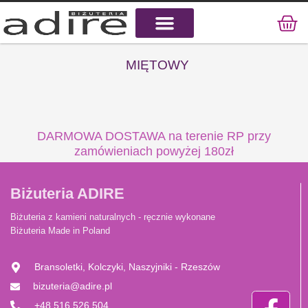
KAMIENIE NATURALNE
KAMIENIE SZLACHETNE
STAL CHIRURGICZNA
MIĘTOWY
DARMOWA DOSTAWA na terenie RP przy
zamówieniach powyżej 180zł
Biżuteria ADIRE
Biżuteria z kamieni naturalnych - ręcznie wykonane
Biżuteria Made in Poland
Bransoletki, Kolczyki, Naszyjniki - Rzeszów
bizuteria@adire.pl
+48 516 526 504