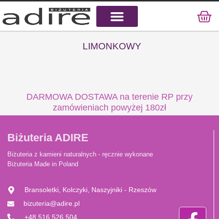
KAMIENIE NATURALNE
KAMIENIE SZLACHETNE
STAL CHIRURGICZNA
LIMONKOWY
DARMOWA DOSTAWA na terenie RP przy
zamówieniach powyżej 180zł
Biżuteria ADIRE
Biżuteria z kamieni naturalnych - ręcznie wykonane
Biżuteria Made in Poland
Bransoletki, Kolczyki, Naszyjniki - Rzeszów
bizuteria@adire.pl
+48 516 526 504