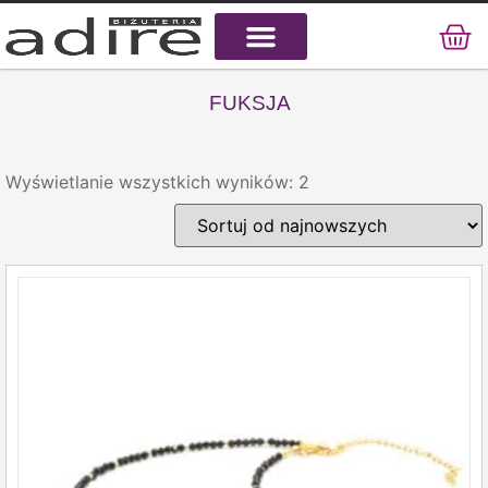
KAMIENIE NATURALNE
KAMIENIE SZLACHETNE
STAL CHIRURGICZNA
FUKSJA
Wyświetlanie wszystkich wyników: 2