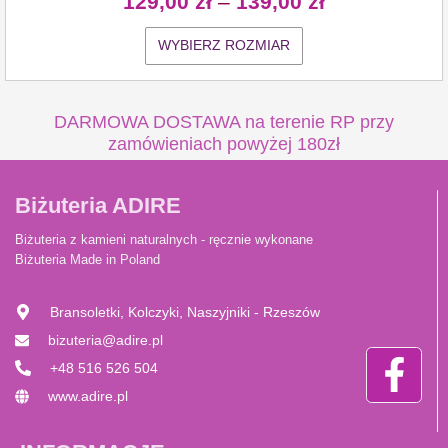
129,00
zł
–
139,00
zł
WYBIERZ ROZMIAR
DARMOWA DOSTAWA na terenie RP przy
zamówieniach powyżej 180zł
Biżuteria ADIRE
Biżuteria z kamieni naturalnych - ręcznie wykonane
Biżuteria Made in Poland
Bransoletki, Kolczyki, Naszyjniki - Rzeszów
bizuteria@adire.pl
+48 516 526 504
www.adire.pl