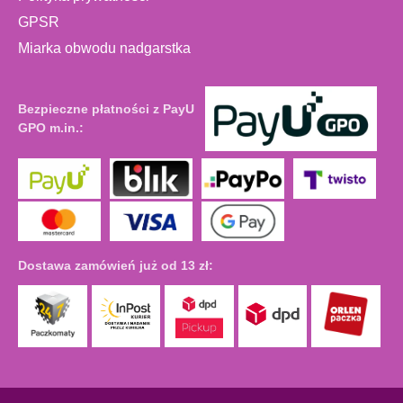
GPSR
Miarka obwodu nadgarstka
Bezpieczne płatności z PayU
GPO m.in.:
Dostawa zamówień już od 13 zł: