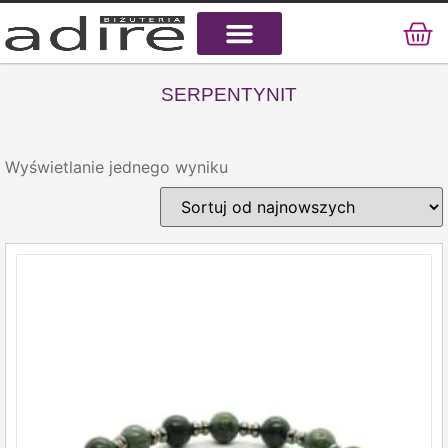
KAMIENIE NATURALNE
KAMIENIE SZLACHETNE
STAL CHIRURGICZNA
SERPENTYNIT
Wyświetlanie jednego wyniku