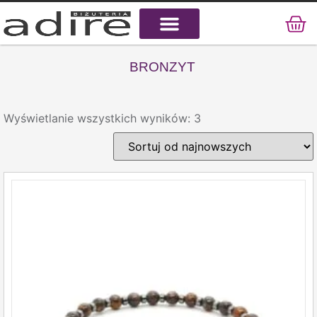
KAMIENIE NATURALNE
KAMIENIE SZLACHETNE
STAL CHIRURGICZNA
BRONZYT
Wyświetlanie wszystkich wyników: 3