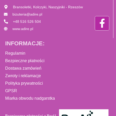
Bransoletki, Kolczyki, Naszyjniki - Rzeszów
bizuteria@adire.pl
+48 516 526 504
www.adire.pl
INFORMACJE:
Regulamin
Bezpieczne płatności
Dostawa zamówień
Zwroty i reklamacje
Polityka prywatności
GPSR
Miarka obwodu nadgarstka
Bezpieczne płatności z PayU