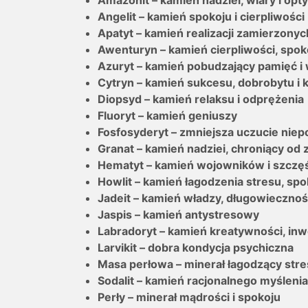
Angelit – kamień spokoju i cierpliwości
Apatyt – kamień realizacji zamierzony
Awenturyn – kamień cierpliwości, spok
Azuryt – kamień pobudzający pamięć i
Cytryn – kamień sukcesu, dobrobytu i k
Diopsyd – kamień relaksu i odprężenia
Fluoryt – kamień geniuszy
Fosfosyderyt – zmniejsza uczucie niep
Granat – kamień nadziei, chroniący od z
Hematyt – kamień wojowników i szczę
Howlit – kamień łagodzenia stresu, sp
Jadeit – kamień władzy, długowiecznoś
Jaspis – kamień antystresowy
Labradoryt – kamień kreatywności, inw
Larvikit – dobra kondycja psychiczna
Masa perłowa – minerał łagodzący stre
Sodalit – kamień racjonalnego myślenia
Perły – minerał mądrości i spokoju