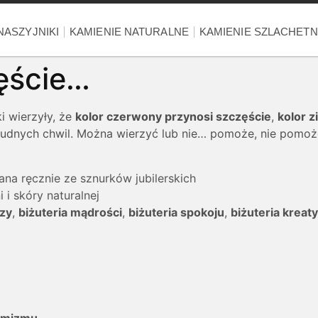
NASZYJNIKI
KAMIENIE NATURALNE
KAMIENIE SZLACHET
zęście…
i wierzyły, że
kolor czerwony przynosi szczęście
,
kolor z
udnych chwil. Można wierzyć lub nie… pomoże, nie pomoż
na ręcznie ze sznurków jubilerskich
 i skóry naturalnej
szy
,
biżuteria mądrości
,
biżuteria spokoju
,
biżuteria kreat
tymizmu