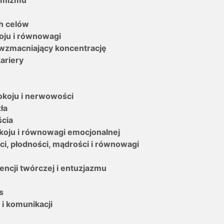
ch celów
oju i równowagi
 wzmacniający koncentrację
ariery
okoju i nerwowości
ła
ścia
okoju i równowagi emocjonalnej
ci, płodności, mądrości i równowagi
encji twórczej i entuzjazmu
s
 i komunikacji