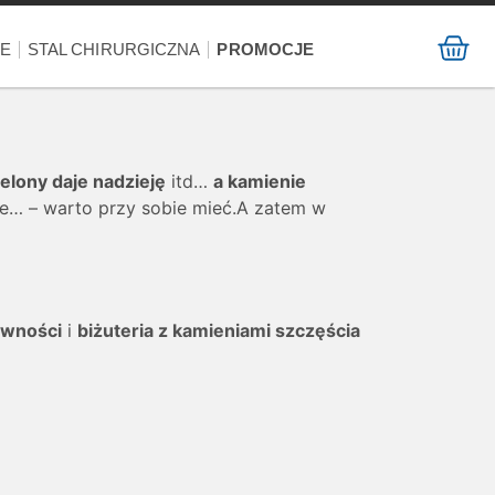
NE
STAL CHIRURGICZNA
PROMOCJE
ielony daje nadzieję
itd…
a kamienie
e… – warto przy sobie mieć.A zatem w
ywności
i
biżuteria z kamieniami szczęścia