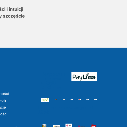
 i intuicji
y szczęście
Bezpieczne
płatności
z PayU
GPO m.in.:
ności
ień
acje
Dostawa zamówień już od
13 zł:
ności