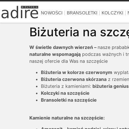
NOWOŚCI
BRANSOLETKI
KOLCZYKI
Biżuteria na szc
W świetle dawnych wierzeń –
nasze prababk
naturalne wspomagają
podczas ważnych i tr
naszej ofercie dla Was na szczęście
Biżuteria w kolorze czerwonym
wyplata
Biżuteria czerwona skórzana
z rzemieni
Biżuteria z kamieniami:
biżuteria geniu
Kolczyki na szczęście
Bransoletki na szczęście
Kamienie
naturalne na szczęście:
Amazonit – kamień nadziei, wiary i op