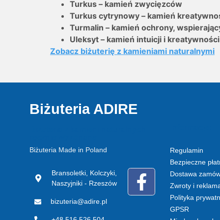
Turkus – kamień zwycięzców
Turkus cytrynowy – kamień kreatywności
Turmalin – kamień ochrony, wspierając
Uleksyt – kamień intuicji i kreatywności
Zobacz biżuterię z kamieniami naturalnymi
Biżuteria ADIRE
Informacje:
Biżuteria z kamieni naturalnych -
ręcznie wykonane
Biżuteria Made in Poland
Regulamin
Bezpieczne płat
Bransoletki, Kolczyki,
Dostawa zamów
Naszyjniki - Rzeszów
Zwroty i reklam
Polityka prywat
bizuteria@adire.pl
GPSR
+48 516 526 504